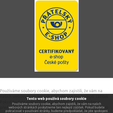
Tento web používá soubory cookie
Používáme soubory cookie, abychom zajistili, že vám na
našich webových stránkách poskytneme ten nejlepší zážitek.
Tento web používá soubory cookie
Pokud budete pokračovat v používání stránky, budeme
Používáme soubory cookie, abychom zajistili, že vám na našich
předpokládat, že jste spokojeni s přijímáním všech souborů
webových stránkách poskytneme ten nejlepší zážitek. Pokud budete
pokračovat v používání stránky, budeme předpokládat, že jste spokojeni