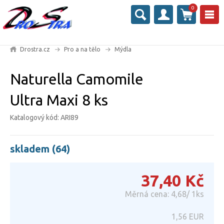
0
Drostra.cz
Pro a na tělo
Mýdla
Naturella Camomile
Ultra Maxi 8 ks
Katalogový kód: ARI89
skladem (64)
37,40
Kč
Měrná cena: 4,68/ 1ks
1,56
EUR