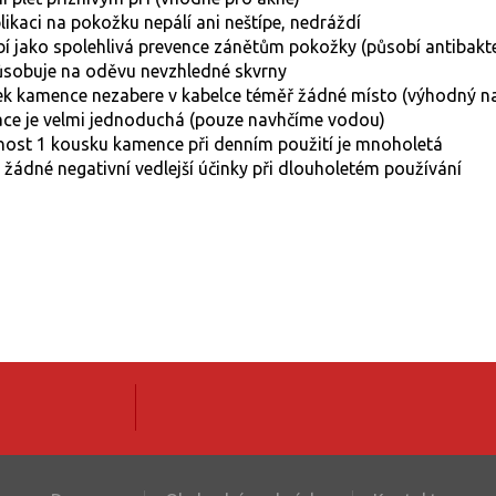
likaci na pokožku nepálí ani neštípe, nedráždí
í jako spolehlivá prevence zánětům pokožky (působí antibakte
sobuje na oděvu nevzhledné skvrny
k kamence nezabere v kabelce téměř žádné místo (výhodný na c
ace je velmi jednoduchá (pouze navhčíme vodou)
nost 1 kousku kamence při denním použití je mnoholetá
žádné negativní vedlejší účinky při dlouholetém používání