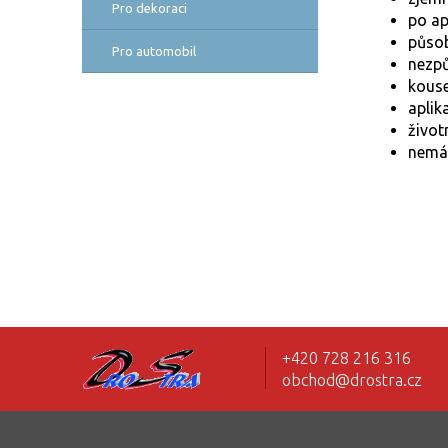
Pro dekoraci
po ap
působ
Pro automobil
nezpů
kouse
aplik
život
nemá 
+420 728 216 316
obchod@drostra.cz