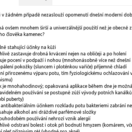
 v žádném případě nezaslouží opomenutí dnešní moderní dob
 ovšem mnohem širší a univerzálnější použití než je obecně
ho člověka kamenec?
lně stahující účinky na kůži
hlivě zastavuje drobná krvácení nejen na obličeji a po holení
je pocení v podpaží i nohou (mnohonásobně více než dnešní 
opálení pokožky (sluncem i ploténkou vařiče) příjemně chladí
ní přirozenému výparu potu, tím fyziologickému ochlazování v
nismu)
k je mnohahodinový; opakovaná aplikace během dne je možná,
ravidelném používání se postupně zúží vývody potních kanálků
bí puberty)
antibakteriálním účinkem rozkladu potu bakteriemi zabrání 
ahuje alkohol ani dráždivé parfémové složky
louhodobém používání nehrozí vznik alergií
hlivě odstraní bolest i otok při bodnutí hmyzem (komárem, vče
í pleť příznivým pH (vhodné pro akné)