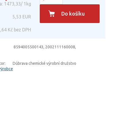
: 1473,33/ 1kg
Do košíku
5,53
EUR
,64
Kč bez DPH
8594005500143, 2002111160008,
or:
Důbrava chemické výrobní družstvo
výrobce