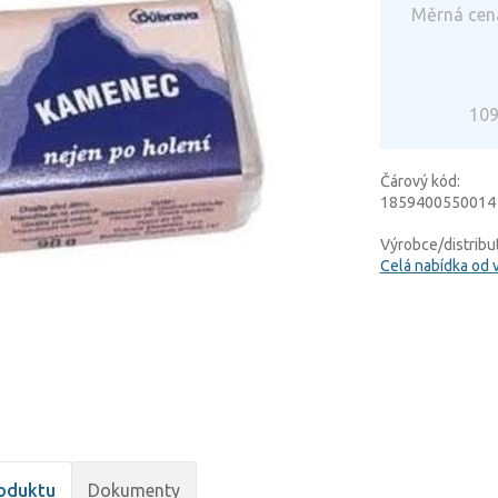
Měrná cena
109
Čárový kód:
1859400550014
Výrobce/distribut
Celá nabídka od 
oduktu
Dokumenty