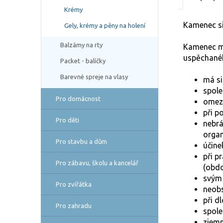
Krémy
Kamenec si
Gely, krémy a pěny na holení
Balzámy na rty
Kamenec má
uspěchané
Packet - balíčky
Barevné spreje na vlasy
má si
spole
Pro domácnost
omezu
při p
Pro děti
nebrá
orga
Pro stavbu a dům
účine
při p
Pro zábavu, školu a kancelář
(obdo
svým 
Pro zvířátka
neobs
při d
Pro zahradu
spole
zjemn