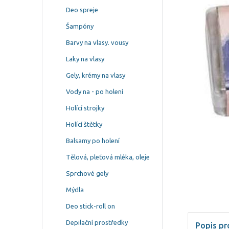
Deo spreje
Šampóny
Barvy na vlasy. vousy
Laky na vlasy
Gely, krémy na vlasy
Vody na - po holení
Holící strojky
Holící štětky
Balsamy po holení
Tělová, pleťová mléka, oleje
Sprchové gely
Mýdla
Deo stick-roll on
Depilační prostředky
Popis pr