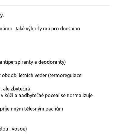
y.
 známo. Jaké výhody má pro dnešního
antiperspiranty a deodoranty)
 období letních veder (termoregulace
 ale zbytečná
 v kůži a nadbytečné pocení se normalizuje
nepříjemným tělesným pachům
lou i vosou)