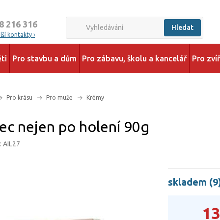
8 216 316
Hledat
ší kontakty ›
ti
Pro stavbu a dům
Pro zábavu, školu a kancelář
Pro zví
Pro krásu
Pro muže
Krémy
c nejen po holení 90g
: AIL27
skladem (9
13