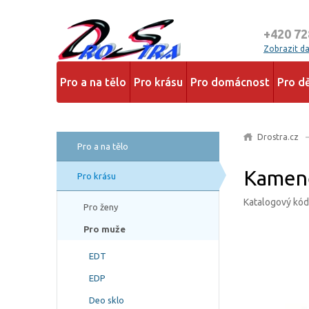
+420 72
Zobrazit dal
Pro a na tělo
Pro krásu
Pro domácnost
Pro dě
Drostra.cz
Pro a na tělo
Kamene
Pro krásu
Katalogový kód
Pro ženy
Pro muže
EDT
EDP
Deo sklo