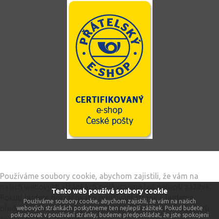
Tento web používá soubory cookie
Používáme soubory cookie, abychom zajistili, že vám na
našich webových stránkách poskytneme ten nejlepší zážitek.
Tento web používá soubory cookie
Pokud budete pokračovat v používání stránky, budeme
Používáme soubory cookie, abychom zajistili, že vám na našich
předpokládat, že jste spokojeni s přijímáním všech souborů
webových stránkách poskytneme ten nejlepší zážitek. Pokud budete
pokračovat v používání stránky, budeme předpokládat, že jste spokojeni