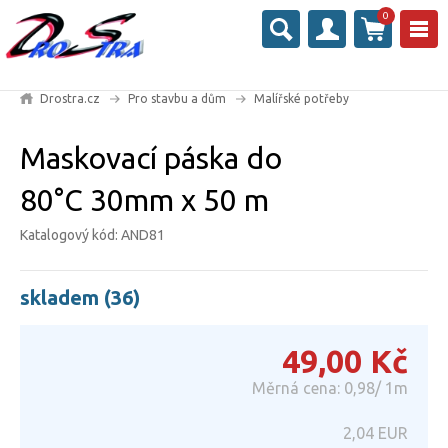
0
Drostra.cz
Pro stavbu a dům
Malířské potřeby
Maskovací páska do
80°C 30mm x 50 m
Katalogový kód: AND81
skladem (36)
49,00
Kč
Měrná cena: 0,98/ 1m
2,04
EUR