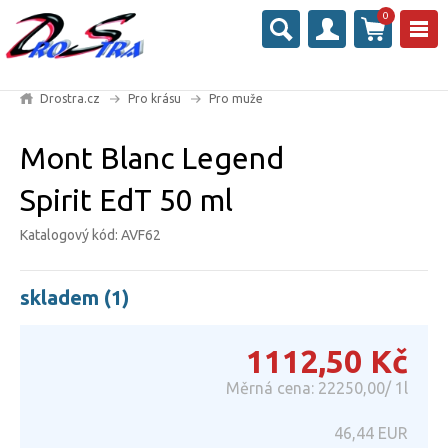
0
Drostra.cz
Pro krásu
Pro muže
Mont Blanc Legend
Spirit EdT 50 ml
Katalogový kód: AVF62
skladem (1)
1112,50
Kč
Měrná cena: 22250,00/ 1l
46,44
EUR