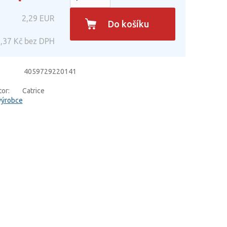
2,29
EUR
Do košíku
,37
Kč bez DPH
4059729220141
or:
Catrice
výrobce