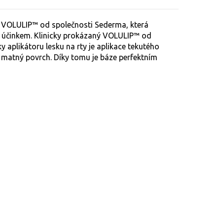
u VOLULIP™ od společnosti Sederma, která
m účinkem. Klinicky prokázaný VOLULIP™ od
ky aplikátoru lesku na rty je aplikace tekutého
ě matný povrch. Díky tomu je báze perfektním