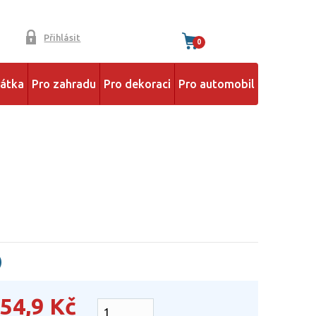
Přihlásit
0
řátka
Pro zahradu
Pro dekoraci
Pro automobil
)
54,9
Kč