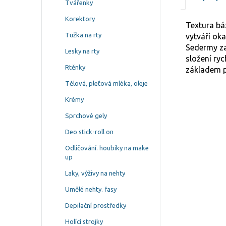
Tvářenky
Korektory
Textura bá
Tužka na rty
vytváří ok
Sedermy zaj
Lesky na rty
složení ry
Rtěnky
základem pr
Tělová, pleťová mléka, oleje
Krémy
Sprchové gely
Deo stick-roll on
Odličování. houbiky na make
up
Laky, výživy na nehty
Umělé nehty. řasy
Depilační prostředky
Holící strojky