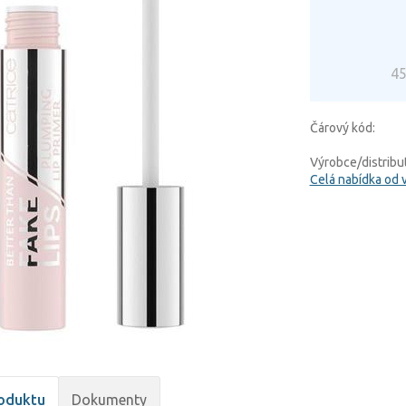
45
Čárový kód:
Výrobce/distribut
Celá nabídka od 
oduktu
Dokumenty