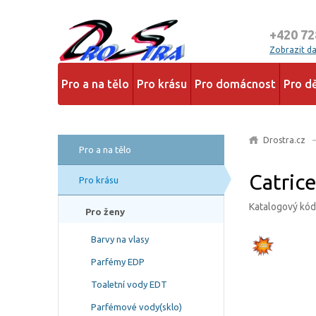
+420 72
Zobrazit dal
Pro a na tělo
Pro krásu
Pro domácnost
Pro dě
Drostra.cz
Pro a na tělo
Catrice
Pro krásu
Katalogový kó
Pro ženy
Barvy na vlasy
Parfémy EDP
Toaletní vody EDT
Parfémové vody(sklo)