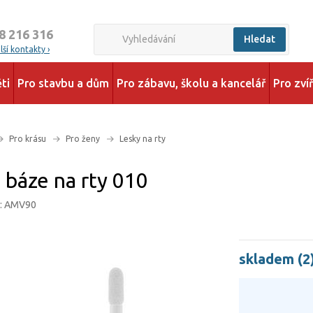
8 216 316
Hledat
ší kontakty ›
ti
Pro stavbu a dům
Pro zábavu, školu a kancelář
Pro zví
Pro krásu
Pro ženy
Lesky na rty
 báze na rty 010
d: AMV90
skladem (2