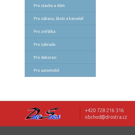
Pro stavbu a dům
Pro zábavu, školu a kancelář
Pro zvířátka
Pro zahradu
Pro dekoraci
Pro automobil
+420 728 216 316
obchod@drostra.cz