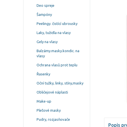
Deo spreje
Šampóny
Peelingy. čistící ubrousky
Laky, tužidla na vlasy
Gely na vlasy
Balzámy.masky.kondic. na
vlasy
Ochrana vlasů prot teplu
Řasenky
Oční tužky, linky, stíny,masky
Obličejové náplasti
Make-up
Pleťové masky
Pudry, rozjasňovače
Popis pr