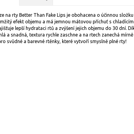
ze na rty Better Than Fake Lips je obohacena o účinnou složk
amžitý efekt objemu a má jemnou mátovou příchuť s chladící
išťuje lepší hydrataci rtů a zvýšení jejich objemu do 30 dní. Dí
chlá a snadná, textura rychle zaschne a na rtech zanechá mírn
o svůdné a barevné rtěnky, které vytvoří smyslně plné rty!