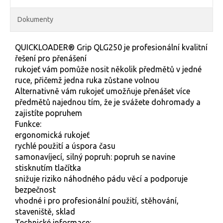
Dokumenty
QUICKLOADER® Grip QLG250 je profesionální kvalitní
řešení pro přenášení
rukojeť vám pomůže nosit několik předmětů v jedné
ruce, přičemž jedna ruka zůstane volnou
Alternativně vám rukojeť umožňuje přenášet více
předmětů najednou tím, že je svážete dohromady a
zajistíte popruhem
Funkce:
ergonomická rukojeť
rychlé použití a úspora času
samonavíjecí, silný popruh: popruh se navine
stisknutím tlačítka
snižuje riziko náhodného pádu věcí a podporuje
bezpečnost
vhodné i pro profesionální použití, stěhování,
staveniště, sklad
Technické informace: