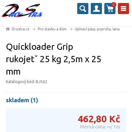
0
Drostra.cz
Pro stavbu a dům
Upínací pásy, popruhy, lana
Quickloader Grip
rukojetˇ 25 kg 2,5m x 25
mm
Katalogový kód: BJS62
skladem (1)
462,80
Kč
Měrná cena: ∞/ 1m