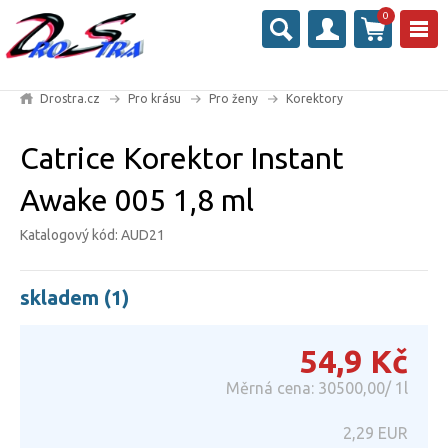
0
Drostra.cz
Pro krásu
Pro ženy
Korektory
Catrice Korektor Instant
Awake 005 1,8 ml
Katalogový kód: AUD21
skladem (1)
54,9
Kč
Měrná cena: 30500,00/ 1l
2,29
EUR