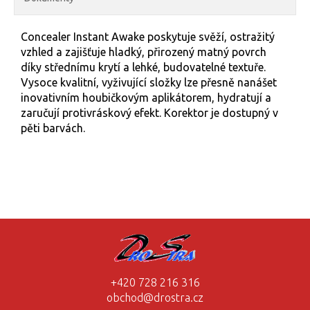
Concealer Instant Awake poskytuje svěží, ostražitý
vzhled a zajišťuje hladký, přirozený matný povrch
díky střednímu krytí a lehké, budovatelné textuře.
Vysoce kvalitní, vyživující složky lze přesně nanášet
inovativním houbičkovým aplikátorem, hydratují a
zaručují protivráskový efekt. Korektor je dostupný v
pěti barvách.
+420 728 216 316
obchod@drostra.cz