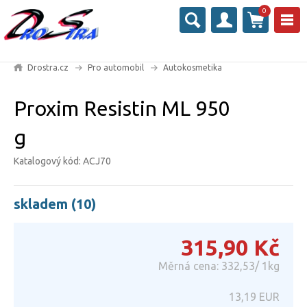
0
Drostra.cz
Pro automobil
Autokosmetika
Proxim Resistin ML 950
g
Katalogový kód: ACJ70
skladem (10)
315,90
Kč
Měrná cena: 332,53/ 1kg
13,19
EUR