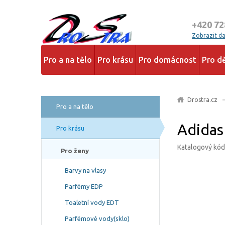
+420 72
Zobrazit dal
Pro a na tělo
Pro krásu
Pro domácnost
Pro dě
Drostra.cz
Pro a na tělo
Adidas
Pro krásu
Katalogový kód
Pro ženy
Barvy na vlasy
Parfémy EDP
Toaletní vody EDT
Parfémové vody(sklo)