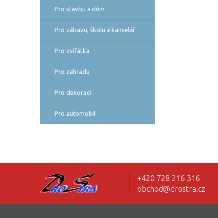
Pro stavbu a dům
Pro zábavu, školu a kancelář
Pro zvířátka
Pro zahradu
Pro dekoraci
Pro automobil
+420 728 216 316
obchod@drostra.cz