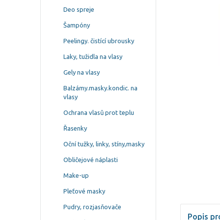
Deo spreje
Šampóny
Peelingy. čistící ubrousky
Laky, tužidla na vlasy
Gely na vlasy
Balzámy.masky.kondic. na
vlasy
Ochrana vlasů prot teplu
Řasenky
Oční tužky, linky, stíny,masky
Obličejové náplasti
Make-up
Pleťové masky
Pudry, rozjasňovače
Popis pr