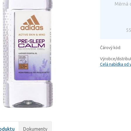
Měrná c
55
Čárový kód:
Výrobce/distribut
Celá nabídka od 
oduktu
Dokumenty