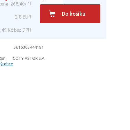
ena: 268,40/ 1l
Do košíku
2,8
EUR
,49
Kč bez DPH
3616303444181
or:
COTY ASTOR S.A.
výrobce