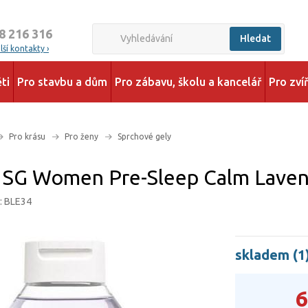
8 216 316
Hledat
ší kontakty ›
ti
Pro stavbu a dům
Pro zábavu, školu a kancelář
Pro zví
Pro krásu
Pro ženy
Sprchové gely
 SG Women Pre-Sleep Calm Laven
: BLE34
skladem (1
6