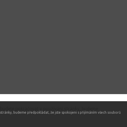
 budete pokračovat v používání stránky, budeme
stránky, budeme předpokládat, že jste spokojeni s přijímáním všech souborů