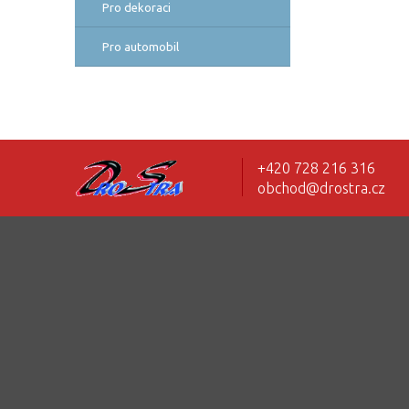
Pro dekoraci
Pro automobil
+420 728 216 316
obchod@drostra.cz