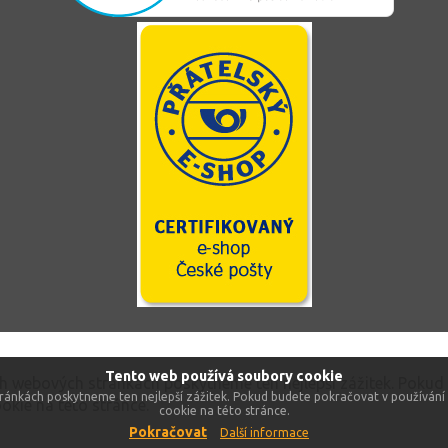
Tento web používá soubory cookie
ch webových stránkách poskytneme ten nejlepší zážitek. Pokud
ránkách poskytneme ten nejlepší zážitek. Pokud budete pokračovat v používání 
okie na této stránce.
cookie na této stránce.
Pokračovat
Další informace