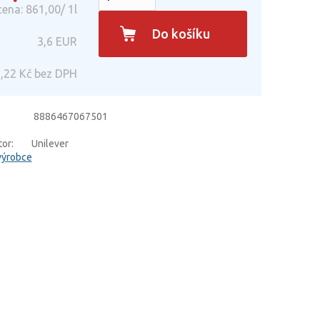
ena: 861,00/ 1l
Do košíku
3,6
EUR
,22
Kč bez DPH
8886467067501
or:
Unilever
výrobce