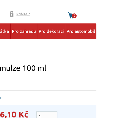
Přihlásit
0
řátka
Pro zahradu
Pro dekoraci
Pro automobil
mulze 100 ml
)
6,10
Kč