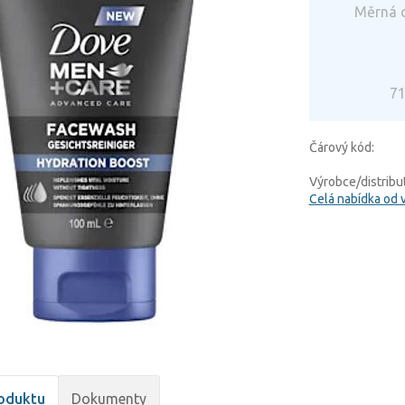
Měrná c
71
Čárový kód:
Výrobce/distribut
Celá nabídka od 
oduktu
Dokumenty