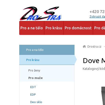
+420 72
Zobrazit dal
Pro a na tělo
Pro krásu
Pro domácnost
Pro dě
Drostra.cz
Pro a na tělo
Dove M
Pro krásu
Katalogový kó
Pro ženy
Pro muže
EDT
EDP
Deo sklo