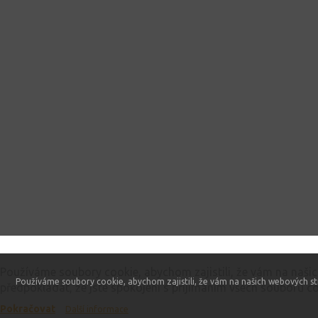
Tento web používá soubory cookie
Používáme soubory cookie, abychom zajistili, že vám na naši
Používáme soubory cookie, abychom zajistili, že vám na našich webových st
předpokládat, že jste spokojeni s přijímáním všech souborů co
Pokračovat
Další informace