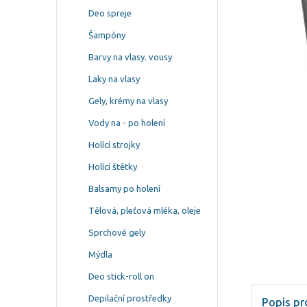
Deo spreje
Šampóny
Barvy na vlasy. vousy
Laky na vlasy
Gely, krémy na vlasy
Vody na - po holení
Holící strojky
Holící štětky
Balsamy po holení
Tělová, pleťová mléka, oleje
Sprchové gely
Mýdla
Deo stick-roll on
Depilační prostředky
Popis pr