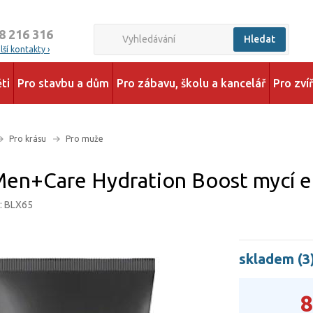
8 216 316
Hledat
ší kontakty ›
ti
Pro stavbu a dům
Pro zábavu, školu a kancelář
Pro zví
Pro krásu
Pro muže
en+Care Hydration Boost mycí e
d: BLX65
skladem (3
8