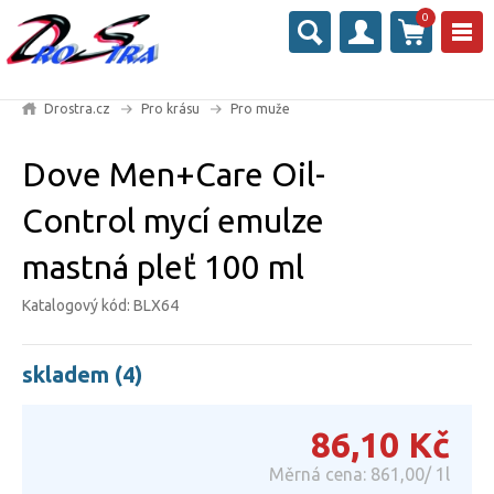
0
Drostra.cz
Pro krásu
Pro muže
Dove Men+Care Oil-
Control mycí emulze
mastná pleť 100 ml
Katalogový kód: BLX64
skladem (4)
86,10
Kč
Měrná cena: 861,00/ 1l