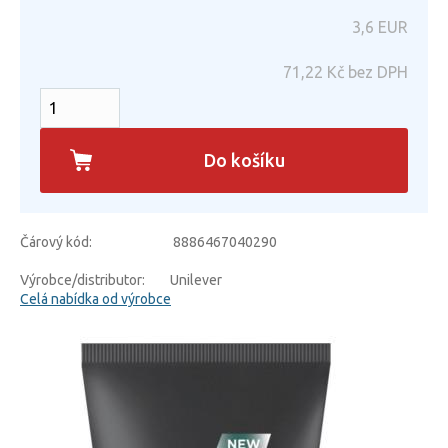
3,6
EUR
71,22
Kč bez DPH
Do košíku
Čárový kód:
8886467040290
Výrobce/distributor:
Unilever
Celá nabídka od výrobce