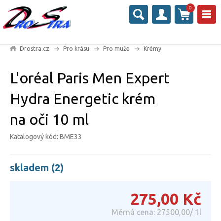
0
Drostra.cz
Pro krásu
Pro muže
Krémy
L'oréal Paris Men Expert
Hydra Energetic krém
na oči 10 ml
Katalogový kód: BME33
skladem (2)
275,00
Kč
Měrná cena: 27500,00/ 1l