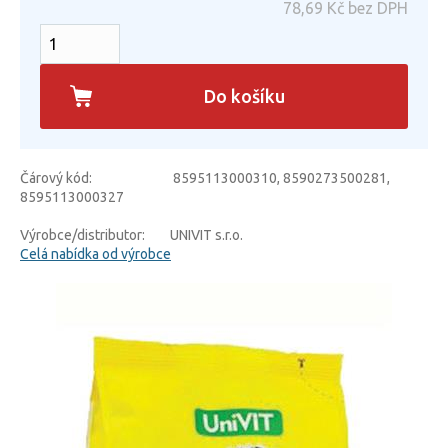
78,69
Kč bez DPH
Do košíku
Čárový kód:
8595113000310, 8590273500281,
8595113000327
Výrobce/distributor:
UNIVIT s.r.o.
Celá nabídka od výrobce