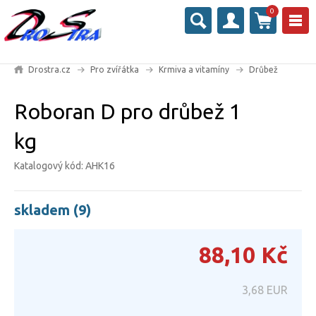
0
Drostra.cz
Pro zvířátka
Krmiva a vitamíny
Drůbež
Roboran D pro drůbež 1
kg
Katalogový kód: AHK16
skladem (9)
88,10
Kč
3,68
EUR