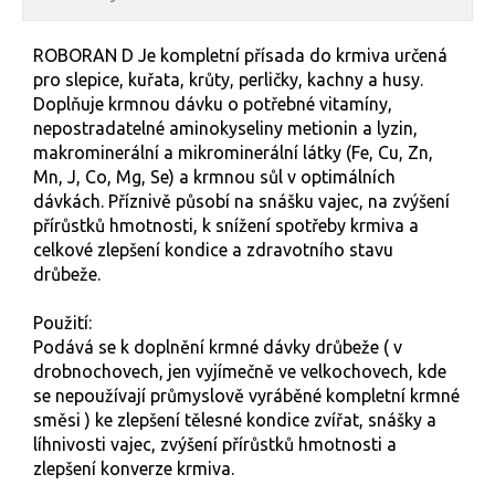
ROBORAN D Je kompletní přísada do krmiva určená
pro slepice, kuřata, krůty, perličky, kachny a husy.
Doplňuje krmnou dávku o potřebné vitamíny,
nepostradatelné aminokyseliny metionin a lyzin,
makrominerální a mikrominerální látky (Fe, Cu, Zn,
Mn, J, Co, Mg, Se) a krmnou sůl v optimálních
dávkách. Příznivě působí na snášku vajec, na zvýšení
přírůstků hmotnosti, k snížení spotřeby krmiva a
celkové zlepšení kondice a zdravotního stavu
drůbeže.
Použití:
Podává se k doplnění krmné dávky drůbeže ( v
drobnochovech, jen vyjímečně ve velkochovech, kde
se nepoužívají průmyslově vyráběné kompletní krmné
směsi ) ke zlepšení tělesné kondice zvířat, snášky a
líhnivosti vajec, zvýšení přírůstků hmotnosti a
zlepšení konverze krmiva.