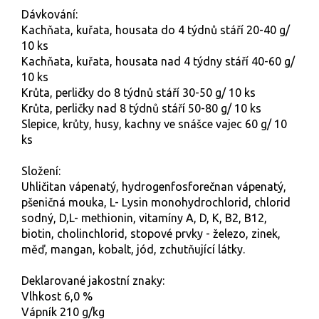
Dávkování:
Kachňata, kuřata, housata do 4 týdnů stáří 20-40 g/
10 ks
Kachňata, kuřata, housata nad 4 týdny stáří 40-60 g/
10 ks
Krůta, perličky do 8 týdnů stáří 30-50 g/ 10 ks
Krůta, perličky nad 8 týdnů stáří 50-80 g/ 10 ks
Slepice, krůty, husy, kachny ve snášce vajec 60 g/ 10
ks
Složení:
Uhličitan vápenatý, hydrogenfosforečnan vápenatý,
pšeničná mouka, L- Lysin monohydrochlorid, chlorid
sodný, D,L- methionin, vitamíny A, D, K, B2, B12,
biotin, cholinchlorid, stopové prvky - železo, zinek,
měď, mangan, kobalt, jód, zchutňující látky.
Deklarované jakostní znaky:
Vlhkost 6,0 %
Vápník 210 g/kg