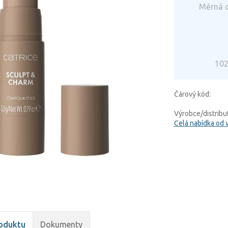
Měrná c
102
Čárový kód:
Výrobce/distribut
Celá nabídka od 
oduktu
Dokumenty