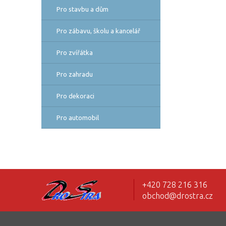
Pro stavbu a dům
Pro zábavu, školu a kancelář
Pro zvířátka
Pro zahradu
Pro dekoraci
Pro automobil
+420 728 216 316
obchod@drostra.cz