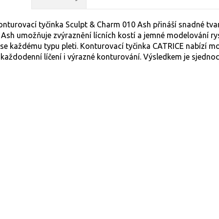
nturovací tyčinka Sculpt & Charm 010 Ash přináší snadné tvaro
 Ash umožňuje zvýraznění lícních kostí a jemné modelování ry
se každému typu pleti. Konturovací tyčinka CATRICE nabízí mož
 každodenní líčení i výrazné konturování. Výsledkem je sjedno