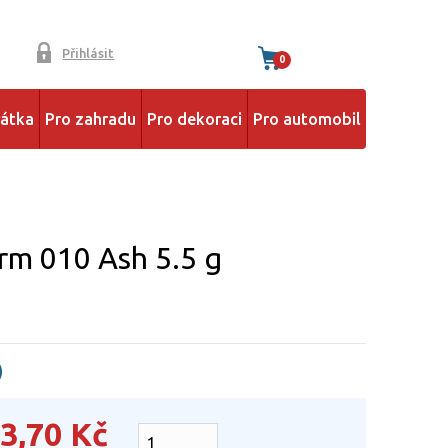
Přihlásit
0
řátka
Pro zahradu
Pro dekoraci
Pro automobil
arm 010 Ash 5.5 g
)
3,70
Kč