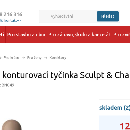
8 216 316
Hledat
ší kontakty ›
ti
Pro stavbu a dům
Pro zábavu, školu a kancelář
Pro zví
Pro krásu
Pro ženy
Korektory
e konturovací tyčinka Sculpt & Ch
d: BNG49
skladem (2
12