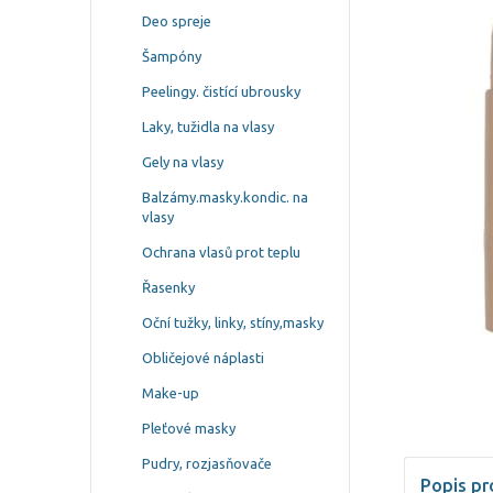
Deo spreje
Šampóny
Peelingy. čistící ubrousky
Laky, tužidla na vlasy
Gely na vlasy
Balzámy.masky.kondic. na
vlasy
Ochrana vlasů prot teplu
Řasenky
Oční tužky, linky, stíny,masky
Obličejové náplasti
Make-up
Pleťové masky
Pudry, rozjasňovače
Popis pr