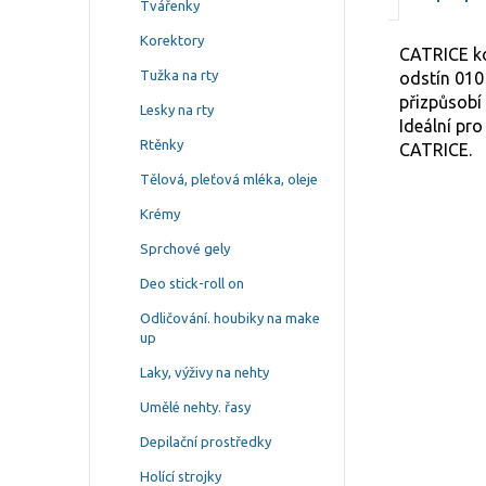
Tvářenky
Korektory
CATRICE ko
Tužka na rty
odstín 010
přizpůsobí 
Lesky na rty
Ideální pro
Rtěnky
CATRICE.
Tělová, pleťová mléka, oleje
Krémy
Sprchové gely
Deo stick-roll on
Odličování. houbiky na make
up
Laky, výživy na nehty
Umělé nehty. řasy
Depilační prostředky
Holící strojky