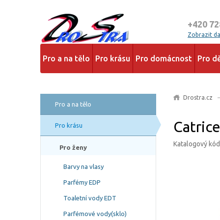
+420 72
Zobrazit dal
Pro a na tělo
Pro krásu
Pro domácnost
Pro dě
Drostra.cz
Pro a na tělo
Catric
Pro krásu
Katalogový kó
Pro ženy
Barvy na vlasy
Parfémy EDP
Toaletní vody EDT
Parfémové vody(sklo)