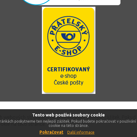
Tento web používá soubory cookie
ch webových stránkách poskytneme ten nejlepší zážitek. Pokud
ránkách poskytneme ten nejlepší zážitek. Pokud budete pokračovat v používání 
okie na této stránce.
cookie na této stránce.
Pokračovat
Další informace