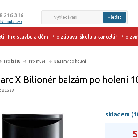
8 216 316
Hledat
ší kontakty ›
ti
Pro stavbu a dům
Pro zábavu, školu a kancelář
Pro zví
Pro krásu
Pro muže
Balsamy po holení
arc X Bilionér balzám po holení 1
: BLS23
skladem (1
5