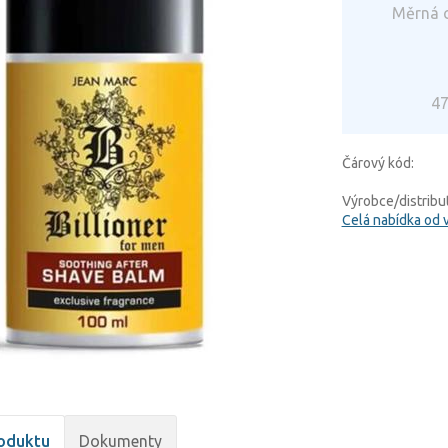
Měrná c
47
Čárový kód:
Výrobce/distribut
Celá nabídka od 
oduktu
Dokumenty