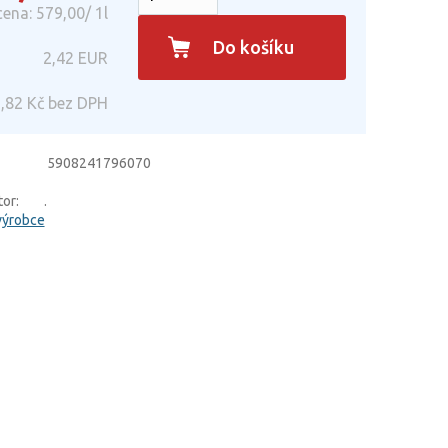
ena: 579,00/ 1l
Do košíku
2,42
EUR
,82
Kč bez DPH
5908241796070
or:
.
výrobce