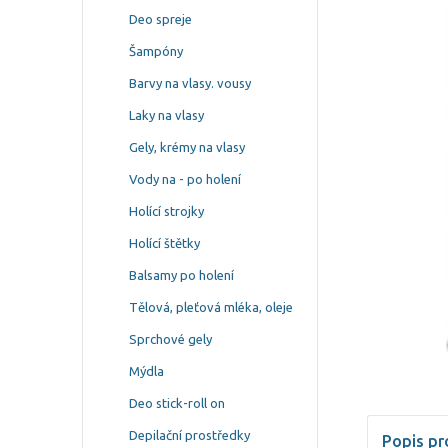
Deo spreje
Šampóny
Barvy na vlasy. vousy
Laky na vlasy
Gely, krémy na vlasy
Vody na - po holení
Holící strojky
Holící štětky
Balsamy po holení
Tělová, pleťová mléka, oleje
Sprchové gely
Mýdla
Deo stick-roll on
Depilační prostředky
Popis pr