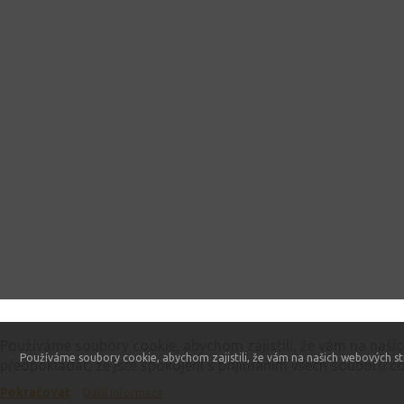
Tento web používá soubory cookie
Používáme soubory cookie, abychom zajistili, že vám na naši
Používáme soubory cookie, abychom zajistili, že vám na našich webových st
předpokládat, že jste spokojeni s přijímáním všech souborů co
Pokračovat
Další informace