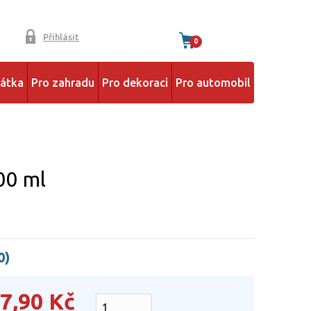
Přihlásit
0
řátka
Pro zahradu
Pro dekoraci
Pro automobil
00 ml
0)
7,90
Kč