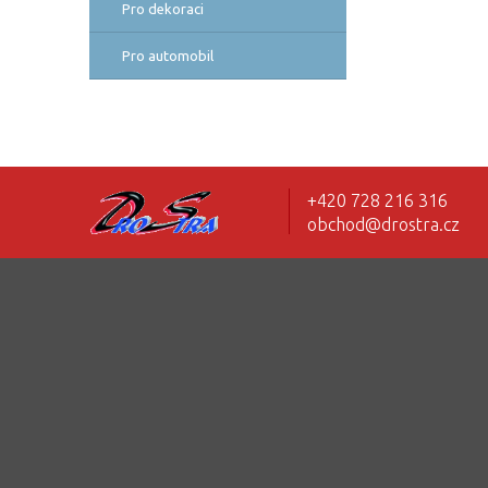
Pro dekoraci
Pro automobil
+420 728 216 316
obchod@drostra.cz