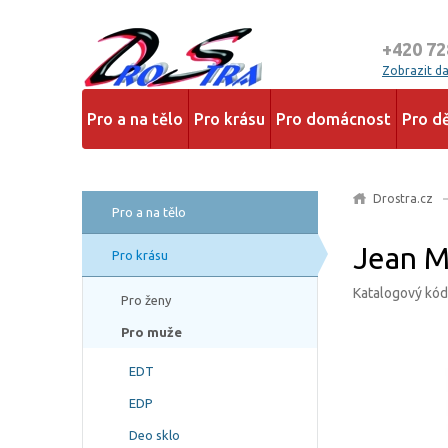
+420 72
Zobrazit dal
Pro a na tělo
Pro krásu
Pro domácnost
Pro dě
Drostra.cz
Pro a na tělo
Jean M
Pro krásu
Katalogový kód
Pro ženy
Pro muže
EDT
EDP
Deo sklo