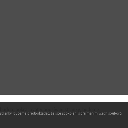
 budete pokračovat v používání stránky, budeme
stránky, budeme předpokládat, že jste spokojeni s přijímáním všech souborů