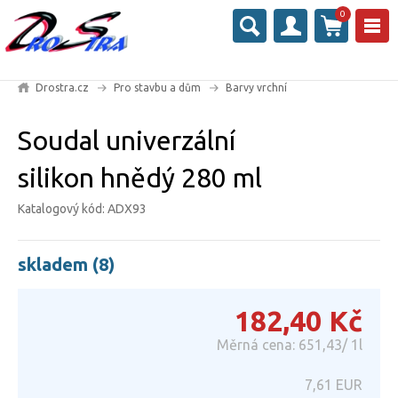
0
Drostra.cz
Pro stavbu a dům
Barvy vrchní
Soudal univerzální
silikon hnědý 280 ml
Katalogový kód: ADX93
skladem (8)
182,40
Kč
Měrná cena: 651,43/ 1l
7,61
EUR