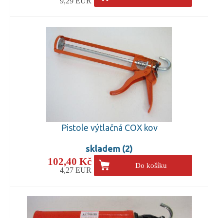
9,29 EUR
Pistole výtlačná COX kov
skladem (2)
102,40 Kč
Do košíku
4,27 EUR