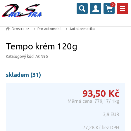
0
Drostra.cz
Pro automobil
Autokosmetika
Tempo krém 120g
Katalogový kód: ACN96
skladem (31)
93,50
Kč
Měrná cena: 779,17/ 1kg
3,9
EUR
77,28
Kč bez DPH