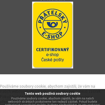
Tento web používá soubory cookie
Používáme soubory cookie, abychom zajistili, že vám na
našich webových stránkách poskytneme ten nejlepší zážitek.
Tento web používá soubory cookie
Pokud budete pokračovat v používání stránky, budeme
Používáme soubory cookie, abychom zajistili, že vám na našich
předpokládat, že jste spokojeni s přijímáním všech souborů
webových stránkách poskytneme ten nejlepší zážitek. Pokud budete
pokračovat v používání stránky, budeme předpokládat, že jste spokojeni