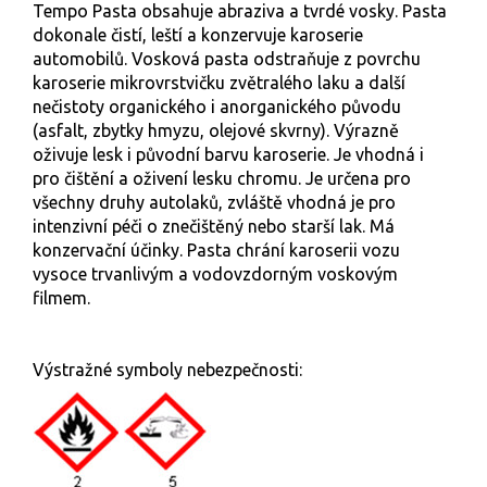
Tempo Pasta obsahuje abraziva a tvrdé vosky. Pasta
dokonale čistí, leští a konzervuje karoserie
automobilů. Vosková pasta odstraňuje z povrchu
karoserie mikrovrstvičku zvětralého laku a další
nečistoty organického i anorganického původu
(asfalt, zbytky hmyzu, olejové skvrny). Výrazně
oživuje lesk i původní barvu karoserie. Je vhodná i
pro čištění a oživení lesku chromu. Je určena pro
všechny druhy autolaků, zvláště vhodná je pro
intenzivní péči o znečištěný nebo starší lak. Má
konzervační účinky. Pasta chrání karoserii vozu
vysoce trvanlivým a vodovzdorným voskovým
filmem.
Výstražné symboly nebezpečnosti: