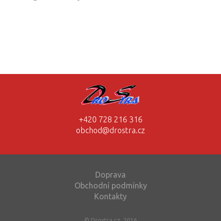
+420 728 216 316
obchod@drostra.cz
Doprava
Obchodní podmínky
Kontakty
© Drostra.cz, 2016