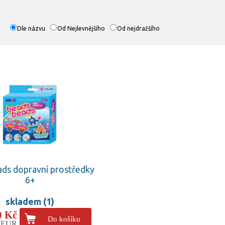
Dle názvu
Od Nejlevnějšího
Od nejdražšího
ds dopravní prostředky
6+
skladem (1)
0 Kč
Do košíku
9 EUR