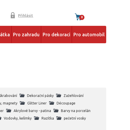
Přihlásit
0
řátka
Pro zahradu
Pro dekoraci
Pro automobil
škrabování
Dekorační pásky
Zažehlování
y, magnety
Glitter Liner
Découpage
ner
Akrylové barvy - patina
Barvy na porcelán
Vodovky, kelímky
Razítka
pečetní vosky