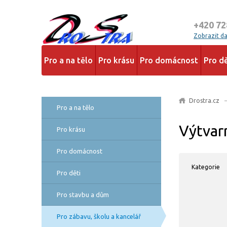
+420 72
Zobrazit dal
Pro a na tělo
Pro krásu
Pro domácnost
Pro dě
Drostra.cz
Pro a na tělo
Výtvar
Pro krásu
Pro domácnost
Kategorie
Pro děti
Pro stavbu a dům
Pro zábavu, školu a kancelář