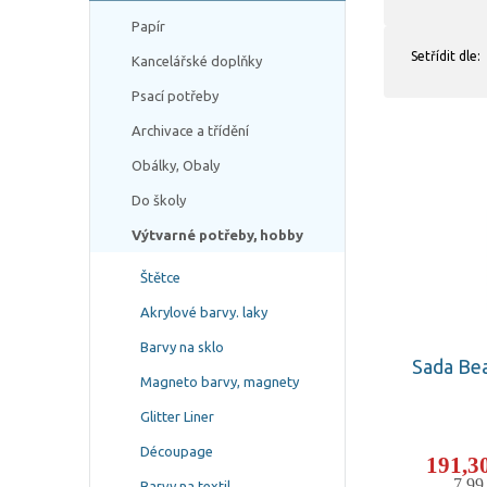
Papír
Setřídit dle:
Kancelářské doplňky
Psací potřeby
Archivace a třídění
Obálky, Obaly
Do školy
Výtvarné potřeby, hobby
Štětce
Akrylové barvy. laky
Barvy na sklo
Sada Bea
Magneto barvy, magnety
Glitter Liner
Découpage
191,3
7,9
Barvy na textil