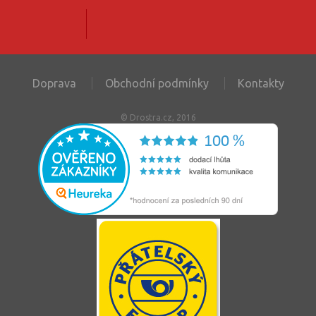
Doprava
Obchodní podmínky
Kontakty
© Drostra.cz, 2016