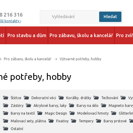
8 216 316
Hledat
ší kontakty ›
ti
Pro stavbu a dům
Pro zábavu, školu a kancelář
Pro zví
Pro zábavu, školu a kancelář
Výtvarné potřeby, hobby
né potřeby, hobby
Štětce
Dekorační věci
Korálky. drátky
Tečkování
Vy
Zástěry
Akrylové barvy, laky
Barvy na sklo
Magneto barv
Barvy na textil
Magic Design
Modelovací hmoty
Glitterli
Malovací sety, plátna
Fixativy
Tempery
Barvy prstové
Ostatní