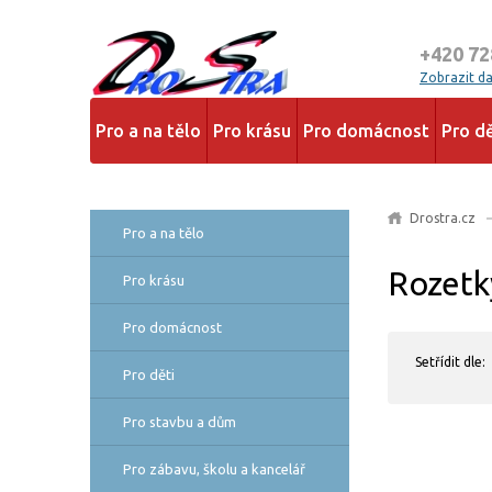
+420 72
Zobrazit dal
Pro a na tělo
Pro krásu
Pro domácnost
Pro dě
Drostra.cz
Pro a na tělo
Rozetk
Pro krásu
Pro domácnost
Setřídit dle:
Pro děti
Pro stavbu a dům
Pro zábavu, školu a kancelář