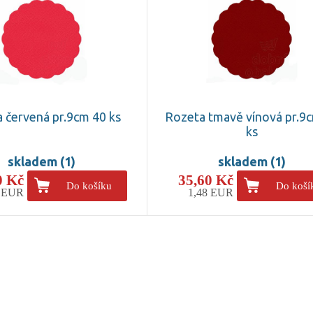
 červená pr.9cm 40 ks
Rozeta tmavě vínová pr.9
ks
skladem (1)
skladem (1)
0 Kč
35,60 Kč
Do košíku
Do koší
8 EUR
1,48 EUR