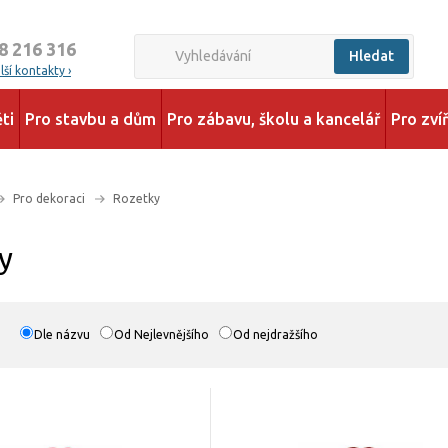
8 216 316
Hledat
ší kontakty ›
ti
Pro stavbu a dům
Pro zábavu, školu a kancelář
Pro zví
Pro dekoraci
Rozetky
y
Dle názvu
Od Nejlevnějšího
Od nejdražšího