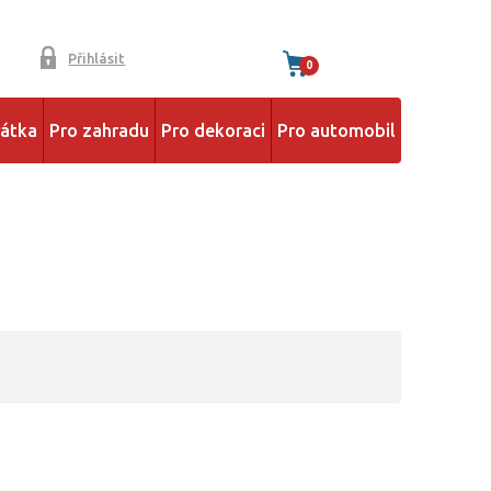
Přihlásit
0
řátka
Pro zahradu
Pro dekoraci
Pro automobil