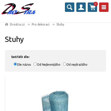
0
Drostra.cz
Pro dekoraci
Stuhy
Stuhy
Setřídit dle:
Dle názvu
Od Nejlevnějšího
Od nejdražšího