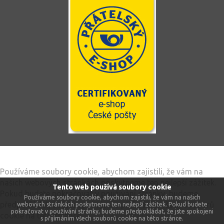
Tento web používá soubory cookie
Používáme soubory cookie, abychom zajistili, že vám na
našich webových stránkách poskytneme ten nejlepší zážitek.
Tento web používá soubory cookie
Pokud budete pokračovat v používání stránky, budeme
Používáme soubory cookie, abychom zajistili, že vám na našich
předpokládat, že jste spokojeni s přijímáním všech souborů
webových stránkách poskytneme ten nejlepší zážitek. Pokud budete
pokračovat v používání stránky, budeme předpokládat, že jste spokojeni
cookie na této stránce.
s přijímáním všech souborů cookie na této stránce.