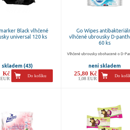
marker Black vlhčené
Go Wipes antibakteriál
sky universal 120 ks
vlhčené ubrousky D-panth
60 ks
Vlhčené ubrousky obohacené o D-Pa
skladem (43)
není skladem
- Kč
25,80 Kč
Do košíku
Do koší
4 EUR
1,08 EUR