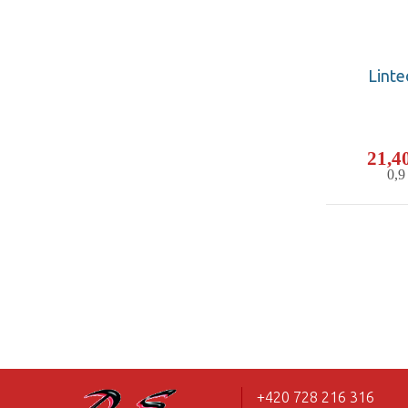
Linte
21,4
0,
+420 728 216 316