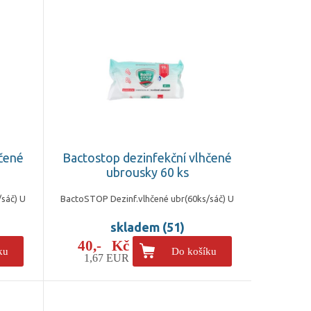
hčené
Bactostop dezinfekční vlhčené
ubrousky 60 ks
sáč) U
BactoSTOP Dezinf.vlhčené ubr(60ks/sáč) U
skladem (51)
40,- Kč
ku
Do košíku
1,67 EUR