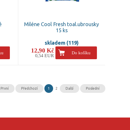
é
Miléne Cool Fresh toal.ubrousky
15 ks
skladem (119)
12,90 Kč
ku
Do košíku
0,54 EUR
První
Předchozí
1
2
Další
Poslední