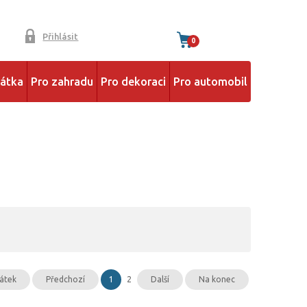
Přihlásit
0
řátka
Pro zahradu
Pro dekoraci
Pro automobil
átek
Předchozí
1
2
Další
Na konec