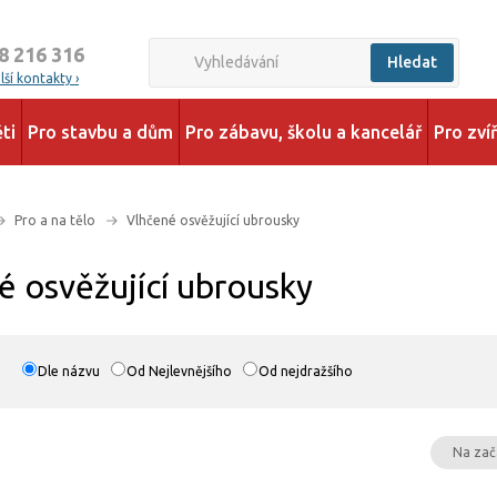
8 216 316
Hledat
ší kontakty ›
ti
Pro stavbu a dům
Pro zábavu, školu a kancelář
Pro zví
Pro a na tělo
Vlhčené osvěžující ubrousky
é osvěžující ubrousky
Dle názvu
Od Nejlevnějšího
Od nejdražšího
Na zač