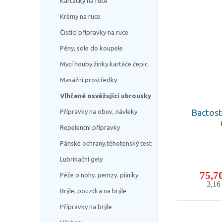
Kartáčky na ruce
Krémy na ruce
Čistící přípravky na ruce
Pěny, sole do koupele
Mycí houby.žinky.kartáče.čepic
Masážní prostředky
Vlhčené osvěžující ubrousky
Bactost
Přípravky na obuv, návleky
Repelentní přípravky
Pánské ochrany,těhotenský test
Lubrikační gely
75,7
Péče o nohy. pemzy. pilníky
3,1
Brýle, pouzdra na brýle
Přípravky na brýle