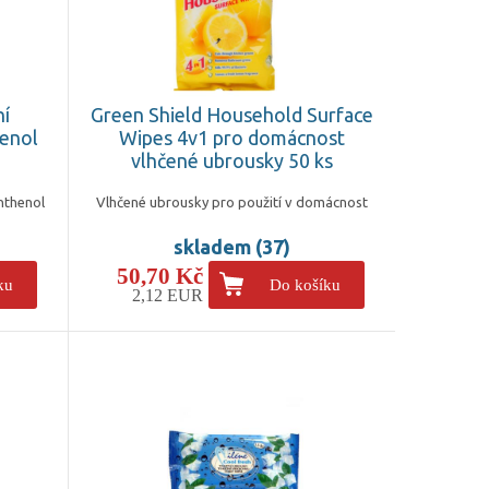
ní
Green Shield Household Surface
enol
Wipes 4v1 pro domácnost
vlhčené ubrousky 50 ks
nthenol
Vlhčené ubrousky pro použití v domácnost
skladem (37)
50,70 Kč
ku
Do košíku
2,12 EUR