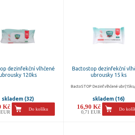
op dezinfekční vlhčené
Bactostop dezinfekční vl
ubrousky 120ks
ubrousky 15 ks
BactoSTOP Dezinf.vlhčené ubr(15ks/
skladem (32)
skladem (16)
0 Kč
16,90 Kč
Do košíku
Do koší
6 EUR
0,71 EUR