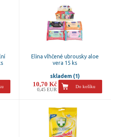
lní
Elina vlhčené ubrousky aloe
ks
vera 15 ks
skladem (1)
10,70 Kč
ku
Do košíku
0,45 EUR