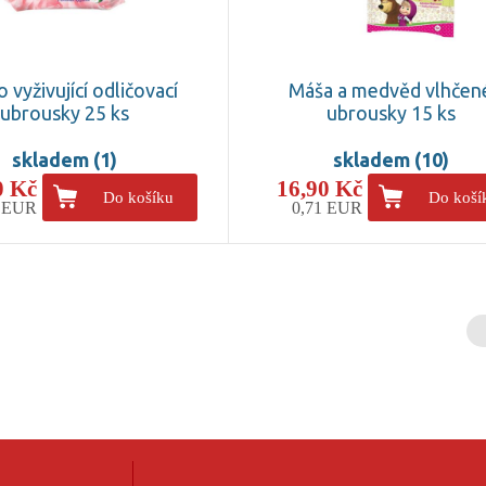
o vyživující odličovací
Máša a medvěd vlhčen
ubrousky 25 ks
ubrousky 15 ks
skladem (1)
skladem (10)
0 Kč
16,90 Kč
Do košíku
Do koší
9 EUR
0,71 EUR