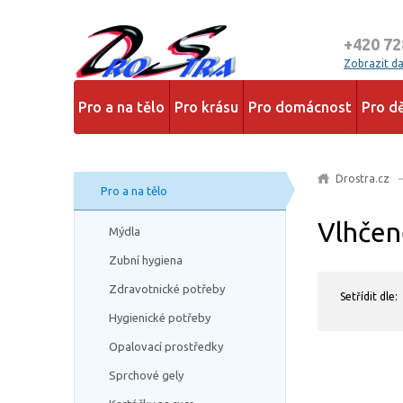
+420 72
Zobrazit dal
Pro a na tělo
Pro krásu
Pro domácnost
Pro dě
Drostra.cz
Pro a na tělo
Vlhčen
Mýdla
Zubní hygiena
Zdravotnické potřeby
Setřídit dle:
Hygienické potřeby
Opalovací prostředky
Sprchové gely