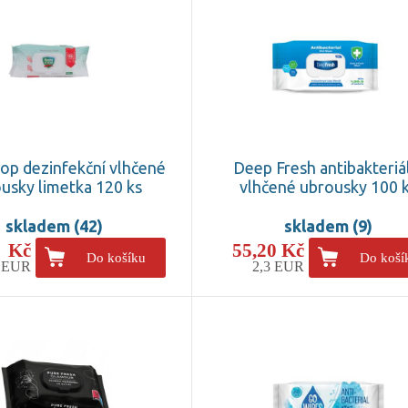
op dezinfekční vlhčené
Deep Fresh antibakteriá
usky limetka 120 ks
vlhčené ubrousky 100 
skladem (42)
skladem (9)
- Kč
55,20 Kč
Do košíku
Do koší
5 EUR
2,3 EUR