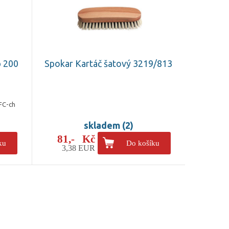
p 200
Spokar Kartáč šatový 3219/813
 FC-ch
skladem (2)
81,- Kč
ku
Do košíku
3,38 EUR