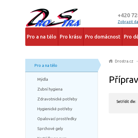
+420 72
Zobrazit dal
Pro a na tělo
Pro krásu
Pro domácnost
Pro dě
Drostra.cz
Pro a na tělo
Příprav
Mýdla
Zubní hygiena
Zdravotnické potřeby
Setřídit dle:
Hygienické potřeby
Opalovací prostředky
Sprchové gely