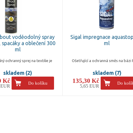
bout voděodolný spray
Sigal impregnace aquasto
, spacáky a oblečení 300
ml
ml
ý ochranný sprej na textilie je
Ošetřující a ochranná směs na bázi
skladem (2)
skladem (7)
0 Kč
135,30 Kč
Do košíku
Do koší
3 EUR
5,65 EUR