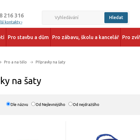
8 216 316
Hledat
ší kontakty ›
ti
Pro stavbu a dům
Pro zábavu, školu a kancelář
Pro zví
Pro a na tělo
Přípravky na šaty
ky na šaty
Dle názvu
Od Nejlevnějšího
Od nejdražšího