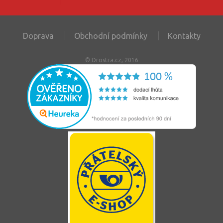
Doprava
Obchodní podmínky
Kontakty
© Drostra.cz, 2016