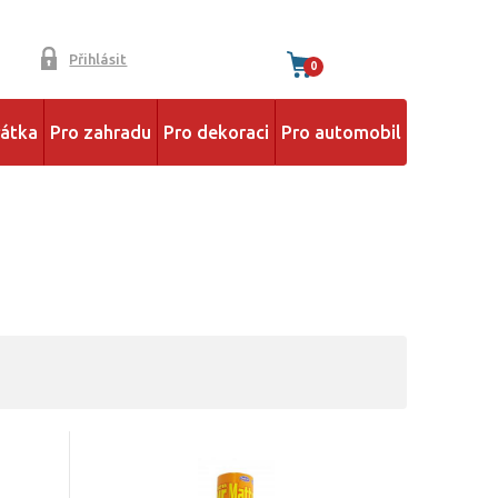
Přihlásit
0
řátka
Pro zahradu
Pro dekoraci
Pro automobil