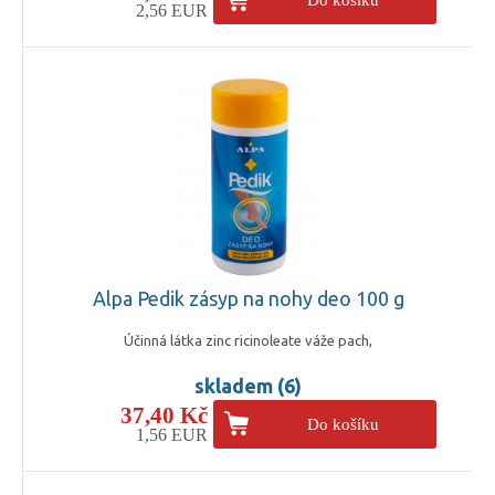
2,56 EUR
Alpa Pedik zásyp na nohy deo 100 g
Účinná látka zinc ricinoleate váže pach,
skladem (6)
37,40 Kč
Do košíku
1,56 EUR