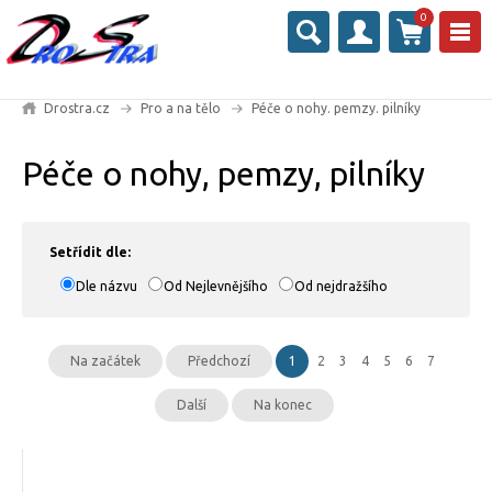
0
Drostra.cz
Pro a na tělo
Péče o nohy. pemzy. pilníky
Péče o nohy, pemzy, pilníky
Setřídit dle:
Dle názvu
Od Nejlevnějšího
Od nejdražšího
Na začátek
Předchozí
1
2
3
4
5
6
7
Další
Na konec