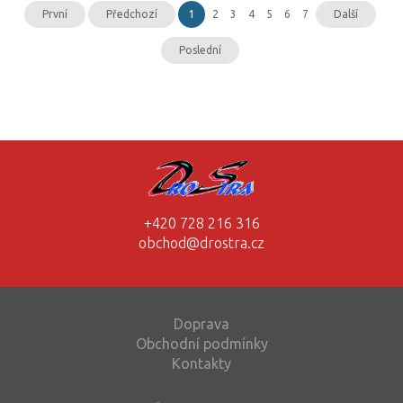
První
Předchozí
1
2
3
4
5
6
7
Další
Poslední
+420 728 216 316
obchod@drostra.cz
Doprava
Obchodní podmínky
Kontakty