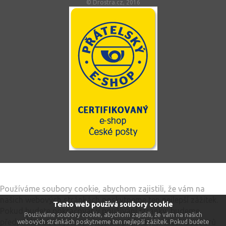
© Drostra.cz, 2016
Tento web používá soubory cookie
Používáme soubory cookie, abychom zajistili, že vám na
našich webových stránkách poskytneme ten nejlepší zážitek.
Tento web používá soubory cookie
Pokud budete pokračovat v používání stránky, budeme
Používáme soubory cookie, abychom zajistili, že vám na našich
předpokládat, že jste spokojeni s přijímáním všech souborů
webových stránkách poskytneme ten nejlepší zážitek. Pokud budete