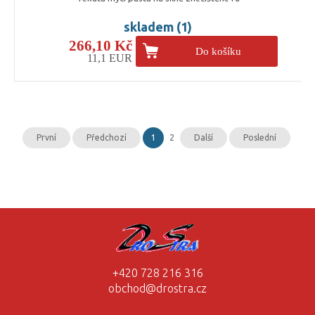
skladem (1)
266,10 Kč
Do košíku
11,1 EUR
První
Předchozí
1
2
Další
Poslední
+420 728 216 316
obchod@drostra.cz