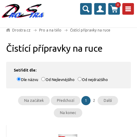
0
Drostra.cz
Pro a na tělo
Čistící přípravky na ruce
Čistící přípravky na ruce
Setřídit dle:
Dle názvu
Od Nejlevnějšího
Od nejdražšího
Na začátek
Předchozí
1
2
Další
Na konec