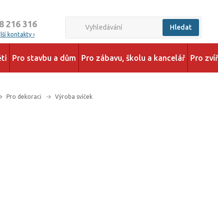
8 216 316
Hledat
ší kontakty ›
ti
Pro stavbu a dům
Pro zábavu, školu a kancelář
Pro zví
Pro dekoraci
Výroba svíček