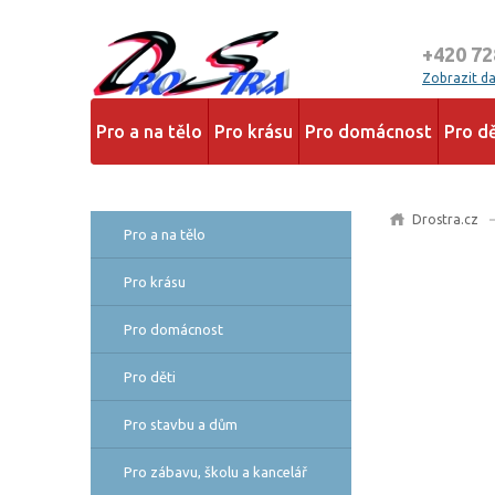
+420 72
Zobrazit dal
Pro a na tělo
Pro krásu
Pro domácnost
Pro dě
Drostra.cz
Pro a na tělo
Pro krásu
Pro domácnost
Pro děti
Pro stavbu a dům
Pro zábavu, školu a kancelář