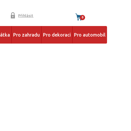
Přihlásit
0
řátka
Pro zahradu
Pro dekoraci
Pro automobil