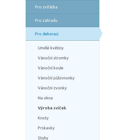
Pro zvířátka
Pro zahradu
Pro dekoraci
Umělé květiny
Vánoční stromky
Vánoční koule
Vánoční půlzvnonky
Vánoční zvonky
Na okna
Výroba svíček
Knoty
Prskavky
Stuhy