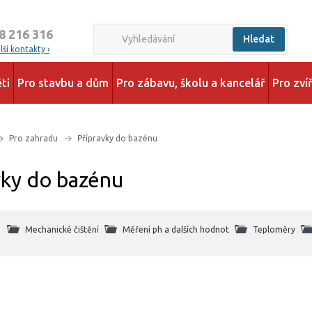
8 216 316
Hledat
ší kontakty ›
ti
Pro stavbu a dům
Pro zábavu, školu a kancelář
Pro zví
Pro zahradu
Přípravky do bazénu
vky do bazénu
Mechanické čištění
Měření ph a dalších hodnot
Teploměry