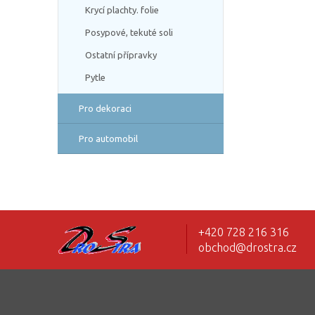
Krycí plachty. folie
Posypové, tekuté soli
Ostatní přípravky
Pytle
Pro dekoraci
Pro automobil
+420 728 216 316
obchod@drostra.cz