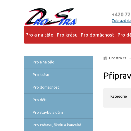
+420 72
Zobrazit dal
Pro a na tělo
Pro krásu
Pro domácnost
Pro dě
Drostra.cz
Pro a na tělo
Přípra
Pro krásu
Pro domácnost
Kategorie
Pro děti
Pro stavbu a dům
Pro zábavu, školu a kancelář