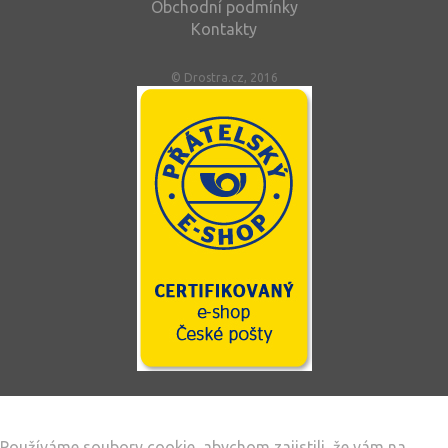
Obchodní podmínky
Kontakty
© Drostra.cz, 2016
Tento web používá soubory cookie
Používáme soubory cookie, abychom zajistili, že vám na