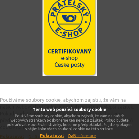
Tento web používá soubory cookie
Používáme soubory cookie, abychom zajistili, že vám na
našich webových stránkách poskytneme ten nejlepší zážitek.
Tento web používá soubory cookie
Pokud budete pokračovat v používání stránky, budeme
Používáme soubory cookie, abychom zajistili, že vám na našich
předpokládat, že jste spokojeni s přijímáním všech souborů
webových stránkách poskytneme ten nejlepší zážitek. Pokud budete
pokračovat v používání stránky, budeme předpokládat, že jste spokojeni
cookie na této stránce.
s přijímáním všech souborů cookie na této stránce.
Pokračovat
Další informace
Pokračovat
Další informace