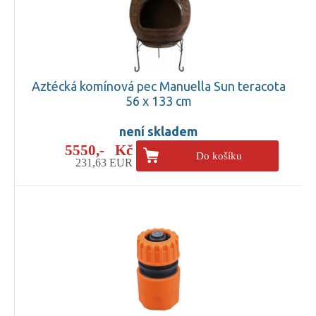
Aztécká komínová pec Manuella Sun teracota
56 x 133 cm
není skladem
5550,- Kč
Do košíku
231,63 EUR