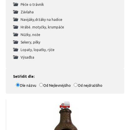
Péče o trávník
Závlaha
Navijáky,držáky na hadice
Hrábě. motyčky, krumpáče
Nůžky, nože
Sekery, pilky
Lopaty, lopatky, rýče
Výsadba
Setřídit dle:
Dle názvu
Od Nejlevnějšího
Od nejdražšího