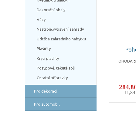
Květníky. truhlíky...
Dekorační obaly
Vázy
Nástroje,vybavení zahrady
Údržba zahradního nábytku
Poho
Plašičky
Krycí plachty
OHODA tab
Posypové, tekuté soli
Ostatní přípravky
284,8
Pro dekoraci
11,8
Pro automobil