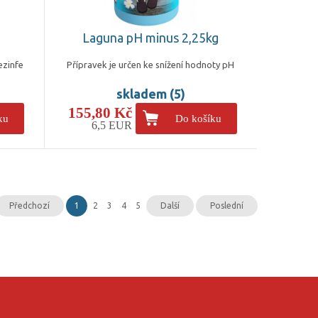
g
Laguna pH minus 2,25kg
ezinfe
Přípravek je určen ke snížení hodnoty pH
skladem (5)
155,80 Kč
ku
Do košíku
6,5 EUR
Předchozí
1
2
3
4
5
Další
Poslední