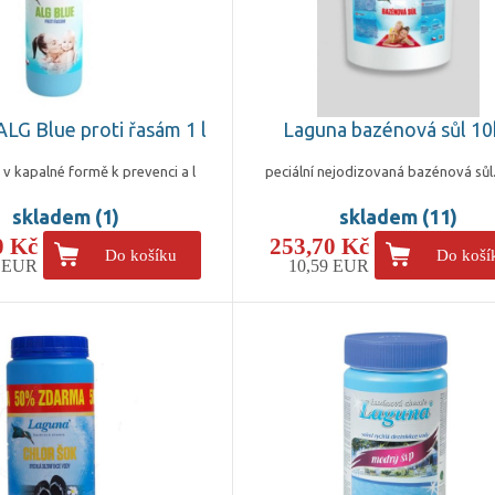
LG Blue proti řasám 1 l
Laguna bazénová sůl 10
 v kapalné formě k prevenci a l
peciální nejodizovaná bazénová sůl
skladem (1)
skladem (11)
0 Kč
253,70 Kč
Do košíku
Do koší
3 EUR
10,59 EUR