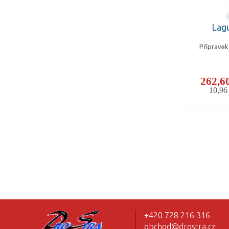
Lagu
Přípravek
262,6
10,9
+420 728 216 316
obchod@drostra.cz