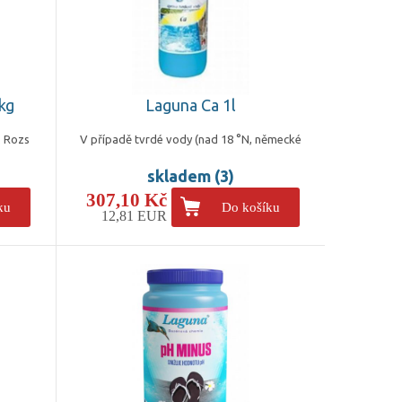
kg
Laguna Ca 1l
. Rozs
V případě tvrdé vody (nad 18 °N, německé
skladem (3)
307,10 Kč
ku
Do košíku
12,81 EUR