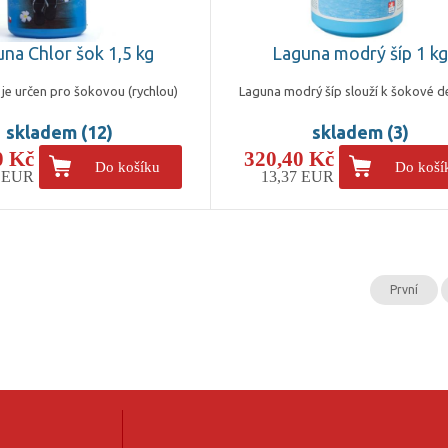
na Chlor šok 1,5 kg
Laguna modrý šíp 1 k
 je určen pro šokovou (rychlou)
Laguna modrý šíp slouží k šokové d
skladem (12)
skladem (3)
0 Kč
320,40 Kč
Do košíku
Do koší
6 EUR
13,37 EUR
První