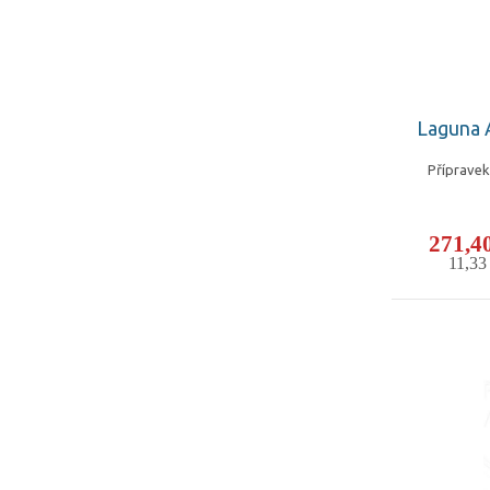
Laguna A
Přípravek
271,4
11,3