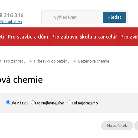
8 216 316
Hledat
ší kontakty ›
ti
Pro stavbu a dům
Pro zábavu, školu a kancelář
Pro zví
Pro zahradu
Přípravky do bazénu
Bazénová chemie
vá chemie
Dle názvu
Od Nejlevnějšího
Od nejdražšího
Na začátek