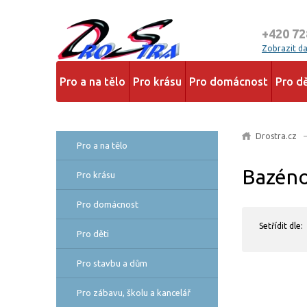
+420 72
Zobrazit dal
Pro a na tělo
Pro krásu
Pro domácnost
Pro dě
Drostra.cz
Pro a na tělo
Bazéno
Pro krásu
Pro domácnost
Setřídit dle:
Pro děti
Pro stavbu a dům
Pro zábavu, školu a kancelář