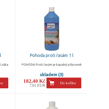
l
Pohoda proti řasám 1 l
í záka
POHODA Proti řasám je kapalný přípravek
skladem (3)
182,40 Kč
ku
Do košíku
7,61 EUR