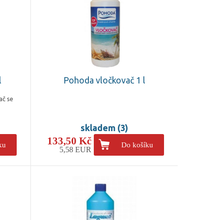
l
Pohoda vločkovač 1 l
č se
skladem (3)
133,50 Kč
ku
Do košíku
5,58 EUR