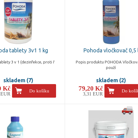
da tablety 3v1 1 kg
Pohoda vločkovač 0,5 
lety 3 v 1 (dezinfekce, proti ř
Popis produktu POHODA Vločkova
použí
skladem (7)
skladem (2)
0 Kč
79,20 Kč
Do košíku
Do koší
9 EUR
3,31 EUR