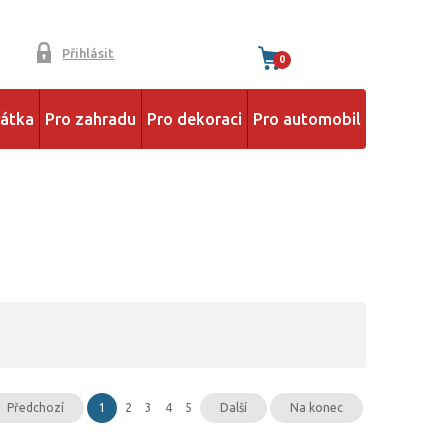
Přihlásit
0
řátka
Pro zahradu
Pro dekoraci
Pro automobil
Předchozí
1
2
3
4
5
Další
Na konec