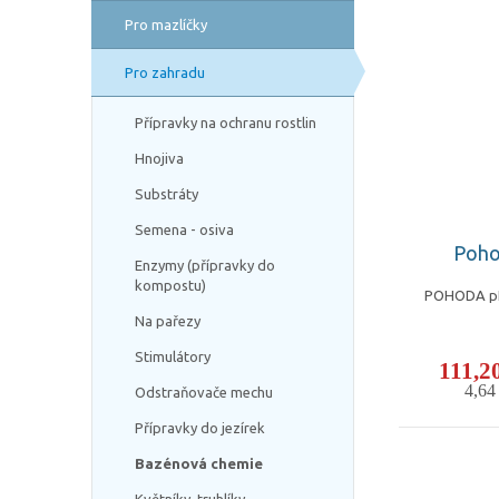
Pro mazlíčky
Pro zahradu
Přípravky na ochranu rostlin
Hnojiva
Substráty
Semena - osiva
Poho
Enzymy (přípravky do
kompostu)
POHODA pH-
Na pařezy
Stimulátory
111,2
4,6
Odstraňovače mechu
Přípravky do jezírek
Bazénová chemie