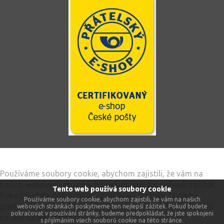
Tento web používá soubory cookie
Používáme soubory cookie, abychom zajistili, že vám na
našich webových stránkách poskytneme ten nejlepší zážitek.
Tento web používá soubory cookie
Pokud budete pokračovat v používání stránky, budeme
Používáme soubory cookie, abychom zajistili, že vám na našich
předpokládat, že jste spokojeni s přijímáním všech souborů
webových stránkách poskytneme ten nejlepší zážitek. Pokud budete
pokračovat v používání stránky, budeme předpokládat, že jste spokojeni
cookie na této stránce.
s přijímáním všech souborů cookie na této stránce.