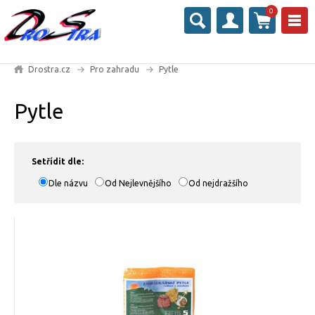
0
Drostra.cz
Pro zahradu
Pytle
Pytle
Setřídit dle:
Dle názvu
Od Nejlevnějšího
Od nejdražšího