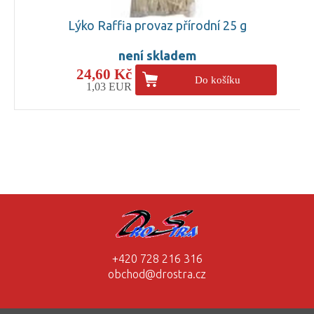
Lýko Raffia provaz přírodní 25 g
není skladem
24,60 Kč
Do košíku
1,03 EUR
+420 728 216 316
obchod@drostra.cz