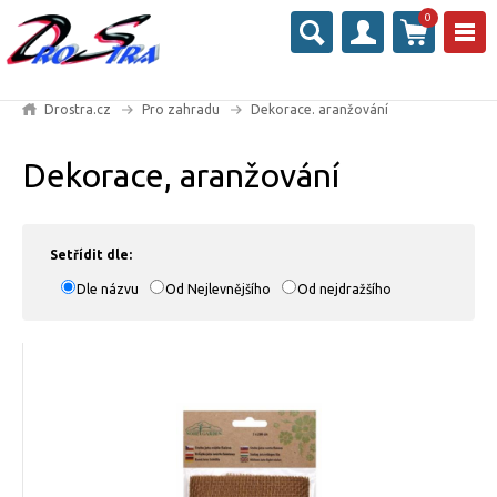
0
Drostra.cz
Pro zahradu
Dekorace. aranžování
Dekorace, aranžování
Setřídit dle:
Dle názvu
Od Nejlevnějšího
Od nejdražšího