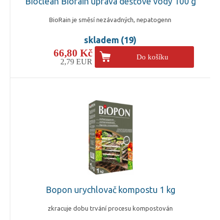
Bioclean Biorain úprava dešťové vody 100 g
BioRain je směsí nezávadných, nepatogenn
skladem (19)
66,80 Kč
Do košíku
2,79 EUR
Bopon urychlovač kompostu 1 kg
zkracuje dobu trvání procesu kompostován