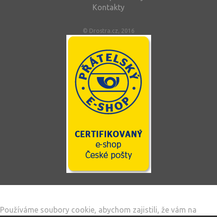
Kontakty
© Drostra.cz, 2016
Tento web používá soubory cookie
Používáme soubory cookie, abychom zajistili, že vám na