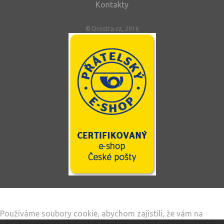
Kontakty
© Drostra.cz, 2016
Tento web používá soubory cookie
Používáme soubory cookie, abychom zajistili, že vám na