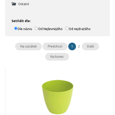
Ostatní
Setřídit dle:
Dle názvu
Od Nejlevnějšího
Od nejdražšího
Na začátek
Předchozí
1
2
Další
Na konec