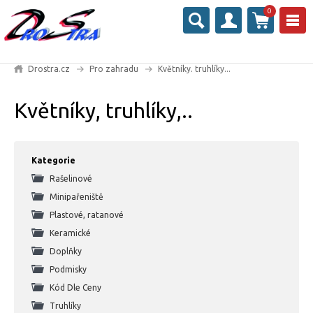
0
Drostra.cz
Pro zahradu
Květníky. truhlíky...
Květníky, truhlíky,..
Kategorie
Rašelinové
Minipařeniště
Plastové, ratanové
Keramické
Doplňky
Podmisky
Kód Dle Ceny
Truhlíky