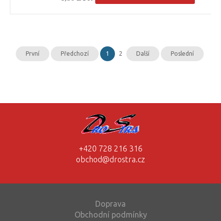
První
Předchozí
1
2
Další
Poslední
+420 728 216 316
obchod@drostra.cz
Doprava
Obchodní podmínky