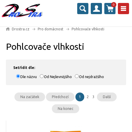
0
Drostra.cz
Pro domácnost
Pohlcovače vlhkosti
Pohlcovače vlhkosti
Setřídit dle:
Dle názvu
Od Nejlevnějšího
Od nejdražšího
Na začátek
Předchozí
1
2
3
Další
Na konec