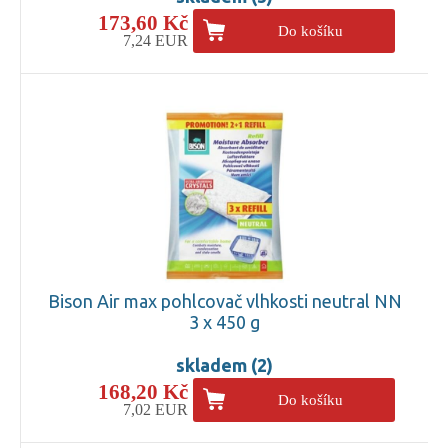
173,60 Kč
Do košíku
7,24 EUR
Bison Air max pohlcovač vlhkosti neutral NN
3 x 450 g
skladem (2)
168,20 Kč
Do košíku
7,02 EUR