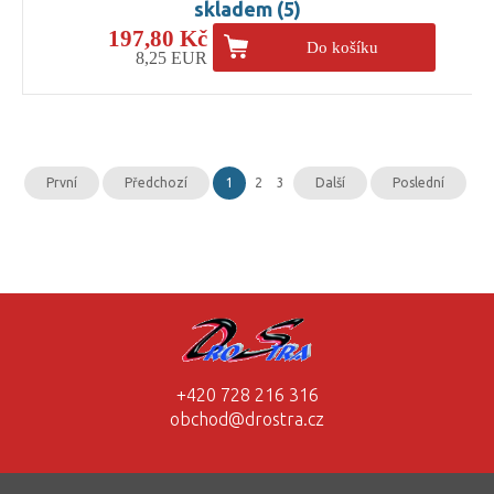
skladem (5)
197,80 Kč
Do košíku
8,25 EUR
První
Předchozí
1
2
3
Další
Poslední
+420 728 216 316
obchod@drostra.cz