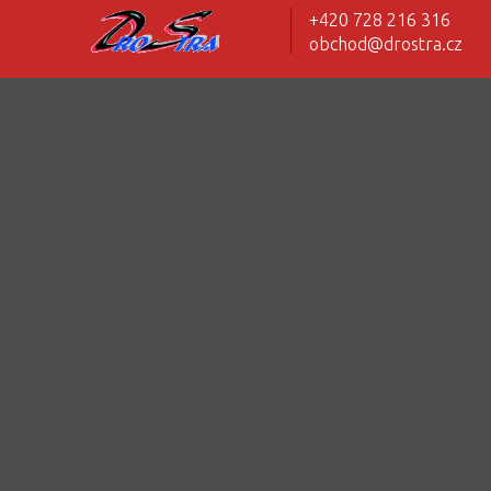
+420 728 216 316
obchod@drostra.cz