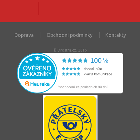
Doprava
Obchodní podmínky
Kontakty
© Drostra.cz, 2016