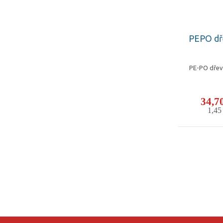
PEPO dř
PE-PO dřev
34,7
1,4