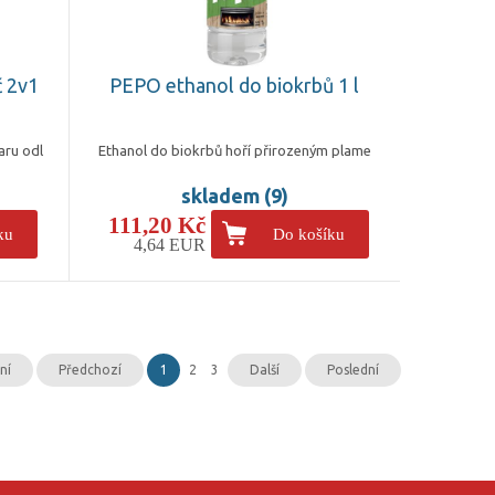
 2v1
PEPO ethanol do biokrbů 1 l
aru odl
Ethanol do biokrbů hoří přirozeným plame
skladem (9)
111,20 Kč
ku
Do košíku
4,64 EUR
ní
Předchozí
1
2
3
Další
Poslední