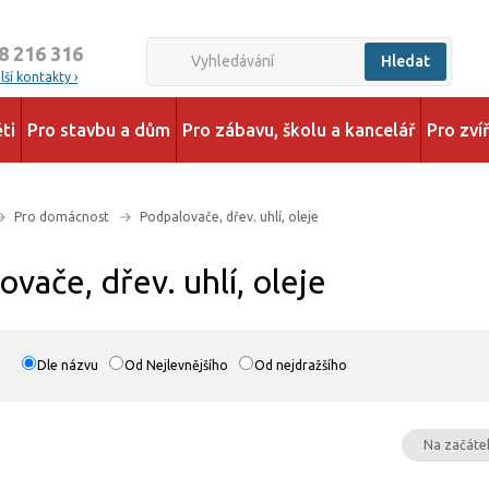
8 216 316
Hledat
ší kontakty ›
ti
Pro stavbu a dům
Pro zábavu, školu a kancelář
Pro zví
Pro domácnost
Podpalovače, dřev. uhlí, oleje
vače, dřev. uhlí, oleje
Dle názvu
Od Nejlevnějšího
Od nejdražšího
Na začáte