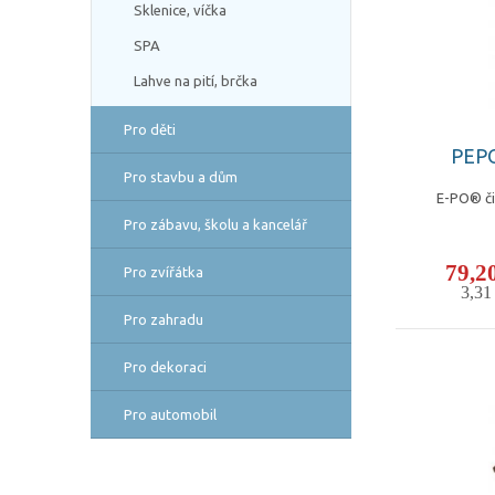
Sklenice, víčka
SPA
Lahve na pití, brčka
Pro děti
PEPO 
Pro stavbu a dům
E-PO® čis
Pro zábavu, školu a kancelář
79,2
Pro zvířátka
3,3
Pro zahradu
Pro dekoraci
Pro automobil