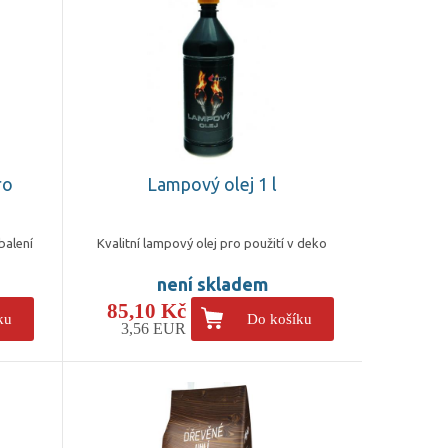
ro
Lampový olej 1 l
balení
Kvalitní lampový olej pro použití v deko
není skladem
85,10 Kč
ku
Do košíku
3,56 EUR