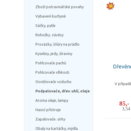
Zboží potravinářské povahy
Vybavení kuchyně
Sáčky, pytle
Rohožky. závěsy
Provázky, šňůry na prádlo
Kyseliny, jedy, žíraviny
Pohlcovače pachů
Dřevěné 
Pohlcovače vlhkosti
Osvěžovače vzduchu
V případě
Podpalovače, dřev. uhlí, oleje
Aroma oleje, lampy
85,
3,5
Hasicí přístroje
Zapalovače. sirky
Obaly na kartáčky, mýdla