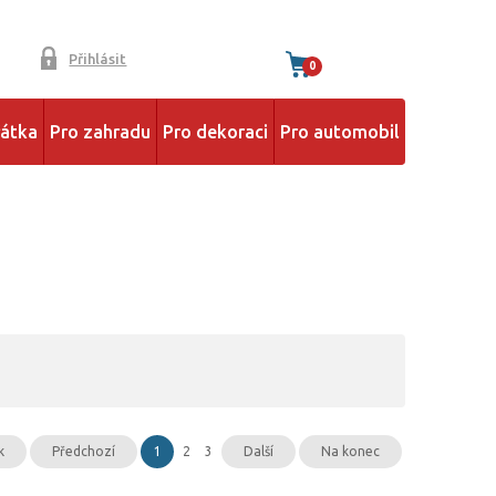
Přihlásit
0
řátka
Pro zahradu
Pro dekoraci
Pro automobil
k
Předchozí
1
2
3
Další
Na konec