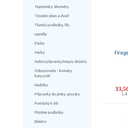
Teploměry. lihoměry
Těsnění oken a dveří
Tlumící podložky, filc
Lepidla
Pásky
Firege
Háčky
Hubící přípravky hmyzu-škůdců
Odpuzovače - komáry,
kuny,zvěř
Hadičky
33,5
1,
Přípravky do jímky. pisoáru
Pomůcky k šití
Plstěné podložky
Elektro