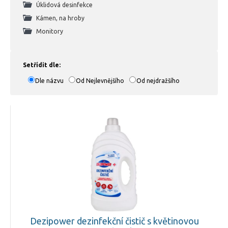
Úklidová desinfekce
Kámen, na hroby
Monitory
Setřídit dle:
Dle názvu
Od Nejlevnějšího
Od nejdražšího
Dezipower dezinfekční čistič s květinovou