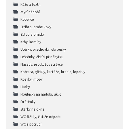
Kůže a textil
Mytí nádobí
Koberce
Stříbro, drahé kovy
Zdivo a omítky
Krby, komíny
Utěrky, prachovky, ubrousky
Leštěnky, čistící př.nábytku
Násady, prodlužovací tyče
Košťata, rýžáky, kartáče, hrabla, lopatky
Kbelíky, mopy
Hadry
Houbičky na nádobí, úklid
Drátěnky
Stěrky na okna
WC štětky, čističe odpadu
WC a potrubí