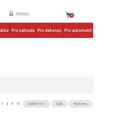
Přihlásit
0
řátka
Pro zahradu
Pro dekoraci
Pro automobil
7
8
9
10
Dalších 10 >
Další
Na konec