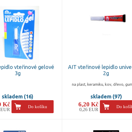
epidlo vteřinové gelové
AIT vteřinové lepidlo unive
3g
2g
na plast, keramiku, kov, dřevo, gum
skladem (16)
skladem (97)
0 Kč
6,20 Kč
Do košíku
Do koší
1 EUR
0,26 EUR