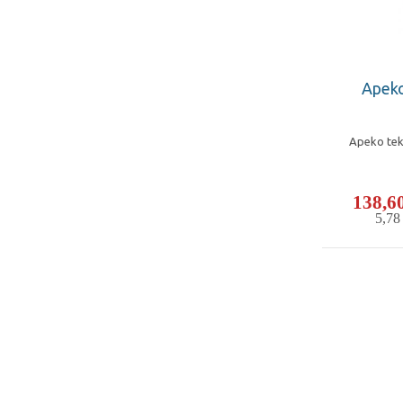
Apeko
Apeko teku
138,6
5,7