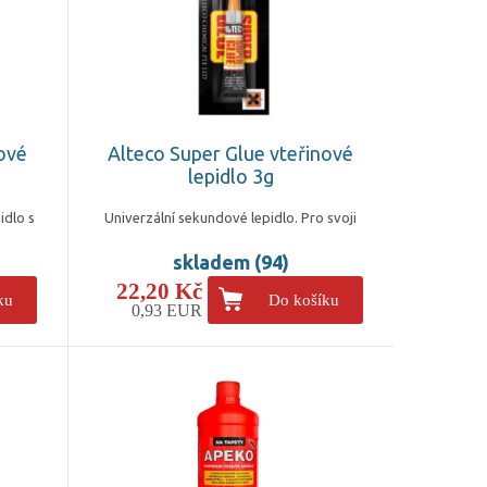
nové
Alteco Super Glue vteřinové
lepidlo 3g
idlo s
Univerzální sekundové lepidlo. Pro svoji
skladem (94)
22,20 Kč
ku
Do košíku
0,93 EUR