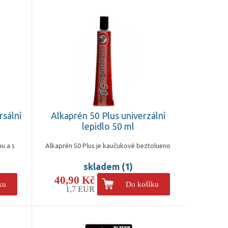
rsální
Alkaprén 50 Plus univerzální
lepidlo 50 ml
u a s
Alkaprén 50 Plus je kaučukové beztolueno
skladem (1)
40,90 Kč
ku
Do košíku
1,7 EUR