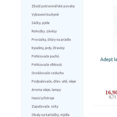
Zboží potravinářské povahy
Vybavení kuchyně
Sáčky, pytle
Rohožky. závěsy
Provázky, šňůry na prádlo
Kyseliny, jedy, žíraviny
Pohlcovače pachů
Adept l
Pohlcovače vlhkosti
Osvěžovače vzduchu
Podpalovače, dřev. uhlí, oleje
Aroma oleje, lampy
16,9
0,7
Hasicí přístroje
Zapalovače. sirky
Obaly na kartáčky, mýdla