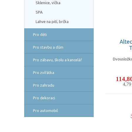
Sklenice, víčka
SPA
Lahve na pití, brčka
Pro děti
Altec
T
Pro stavbu a dům
Dvousložko
Pro zábavu, školu a kancelář
Pro zvířátka
114,8
4,7
Pro zahradu
Pro dekoraci
Pro automobil