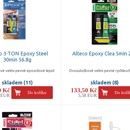
o 3-TON Epoxy Steel
Alteco Epoxy Clea 5min 
30min 56.8g
vé velmi pevné epoxidové lepid
Dvousložkové velmi pevné rychlesc
skladem (11)
skladem (8)
0 Kč
133,50 Kč
Do košíku
Do koší
6 EUR
5,58 EUR