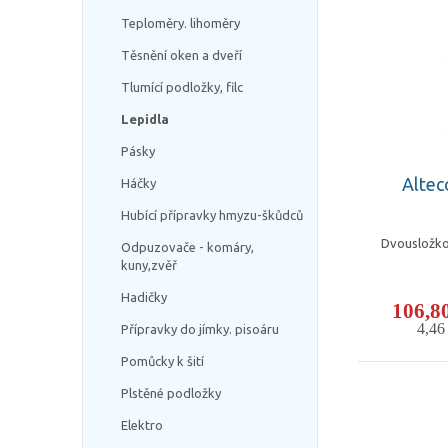
Teploměry. lihoměry
Těsnění oken a dveří
Tlumící podložky, filc
Lepidla
Pásky
Altec
Háčky
Hubící přípravky hmyzu-škůdců
Dvousložko
Odpuzovače - komáry,
kuny,zvěř
Hadičky
106,8
4,4
Přípravky do jímky. pisoáru
Pomůcky k šití
Plstěné podložky
Elektro