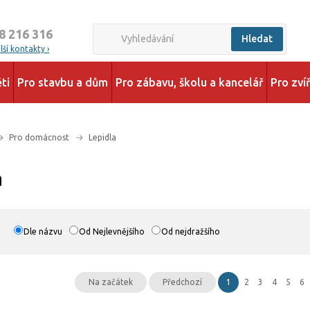
8 216 316
Hledat
ší kontakty ›
ti
Pro stavbu a dům
Pro zábavu, školu a kancelář
Pro zví
Pro domácnost
Lepidla
a
Dle názvu
Od Nejlevnějšího
Od nejdražšího
Na začátek
Předchozí
1
2
3
4
5
6