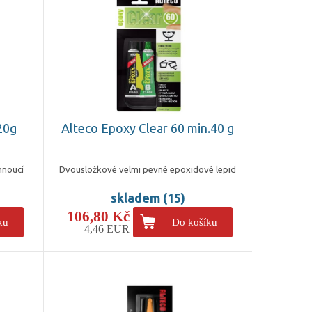
20g
Alteco Epoxy Clear 60 min.40 g
hnoucí
Dvousložkové velmi pevné epoxidové lepid
skladem (15)
106,80 Kč
ku
Do košíku
4,46 EUR