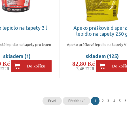
 lepidlo na tapety 3 l
Apeko práškové disperz
lepidlo na tapety 250 
té lepidlo na tapety pro lepen
Apeko práškové lepdilo na tapety V
skladem (1)
skladem (125)
0 Kč
82,80 Kč
Do košíku
Do koší
8 EUR
3,46 EUR
První
Předchozí
1
2
3
4
5
6