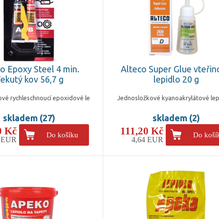
o Epoxy Steel 4 min.
Alteco Super Glue vteři
ekutý kov 56,7 g
lepidlo 20 g
vé rychleschnoucí epoxidové le
Jednosložkové kyanoakrylátové lep
skladem (27)
skladem (2)
0 Kč
111,20 Kč
Do košíku
Do koší
9 EUR
4,64 EUR