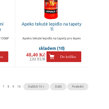
ní
Apeko tekuté lepidlo na tapety
g
1l
 1306P
Apeko tekuté lepidlo na tapety pro lepen
skladem (10)
48,40 Kč
ku
Do košíku
2,02 EUR
7
8
9
10
Dalších 10 >
Další
Poslední