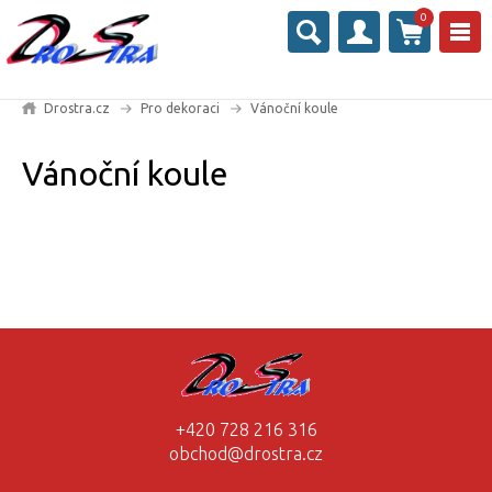
0
Drostra.cz
Pro dekoraci
Vánoční koule
Vánoční koule
+420 728 216 316
obchod@drostra.cz