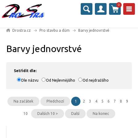
0
Drostra.cz
Pro stavbu a dům
Barvy jednovrstvé
Barvy jednovrstvé
Setřídit dle:
Dle názvu
Od Nejlevnějšího
Od nejdražšího
Na začátek
Předchozí
1
2
3
4
5
6
7
8
9
10
Dalších 10 >
Další
Na konec