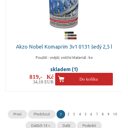
Akzo Nobel Komaprim 3v1 0131 šedý 2,5 l
Použití : vnější; vnitřní Materiál : ko
skladem (1)
819,- Kč
Do košíku
34,18 EUR
První
Předchozí
1
2
3
4
5
6
7
8
9
10
Dalších 10 >
Další
Poslední