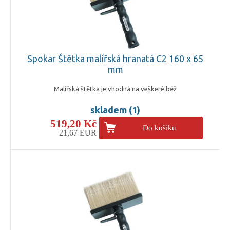
Spokar Štětka malířská hranatá C2 160 x 65
mm
Malířská štětka je vhodná na veškeré běž
skladem (1)
519,20 Kč
Do košíku
21,67 EUR