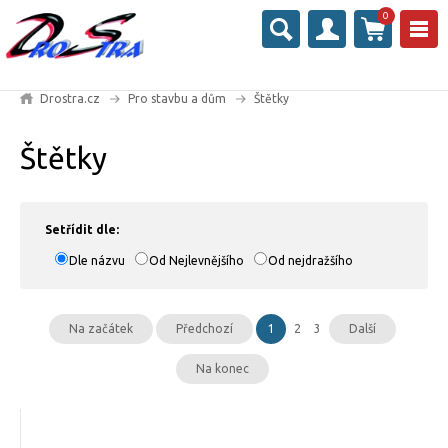
0
Drostra.cz
Pro stavbu a dům
Štětky
Štětky
Setřídit dle:
Dle názvu
Od Nejlevnějšího
Od nejdražšího
Na začátek
Předchozí
1
2
3
Další
Na konec