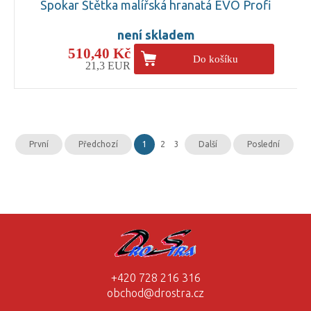
Spokar Štětka malířská hranatá EVO Profi
není skladem
510,40 Kč
Do košíku
21,3 EUR
První
Předchozí
1
2
3
Další
Poslední
+420 728 216 316
obchod@drostra.cz