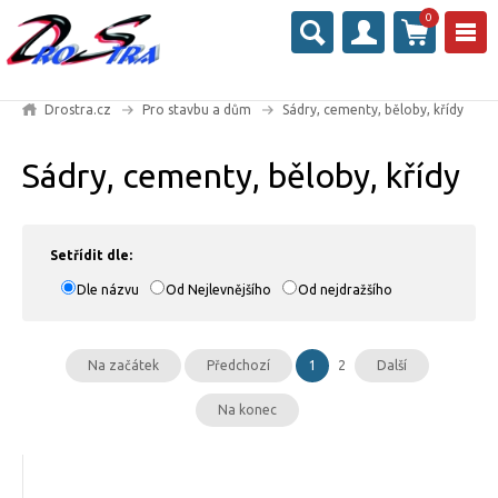
0
Drostra.cz
Pro stavbu a dům
Sádry, cementy, běloby, křídy
Sádry, cementy, běloby, křídy
Setřídit dle:
Dle názvu
Od Nejlevnějšího
Od nejdražšího
Na začátek
Předchozí
1
2
Další
Na konec