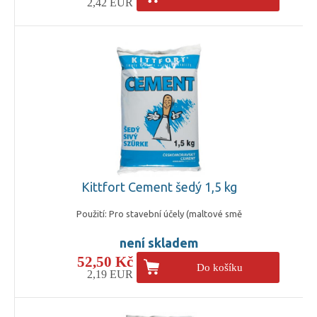
2,42 EUR
Kittfort Cement šedý 1,5 kg
Použití: Pro stavební účely (maltové smě
není skladem
52,50 Kč
Do košíku
2,19 EUR