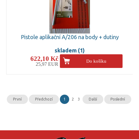
Pistole aplikační A/206 na body + dutiny
skladem (1)
622,10 Kč
Do košíku
25,97 EUR
První
Předchozí
1
2
3
Další
Poslední