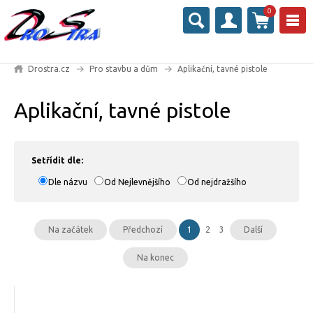
0
Drostra.cz
Pro stavbu a dům
Aplikační, tavné pistole
Aplikační, tavné pistole
Setřídit dle:
Dle názvu
Od Nejlevnějšího
Od nejdražšího
Na začátek
Předchozí
1
2
3
Další
Na konec