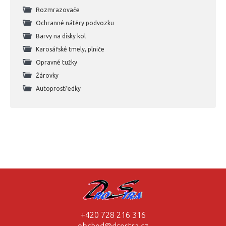
Rozmrazovače
Ochranné nátěry podvozku
Barvy na disky kol
Karosářské tmely, plniče
Opravné tužky
Žárovky
Autoprostředky
+420 728 216 316
obchod@drostra.cz