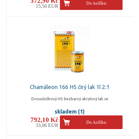
372,90 Kč
Do košíku
15,56 EUR
Chamäleon 166 HS čirý lak 1l 2:1
Dvousložkový HS bezbarvý akrylový lak se
skladem (1)
792,10 Kč
Do košíku
33,06 EUR