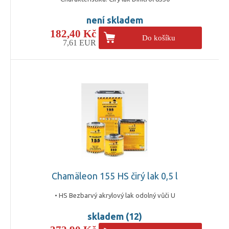
není skladem
182,40 Kč
Do košíku
7,61 EUR
Chamäleon 155 HS čirý lak 0,5 l
• HS Bezbarvý akrylový lak odolný vůči U
skladem (12)