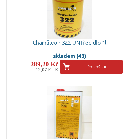
Chamäleon 322 UNI ředidlo 1l
skladem (43)
289,20 Kč
Do košíku
12,07 EUR