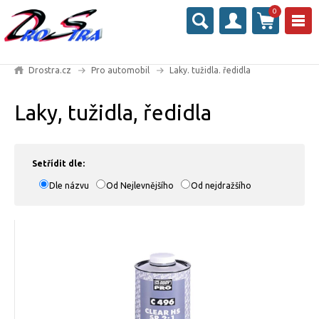
0
Drostra.cz
Pro automobil
Laky. tužidla. ředidla
Laky, tužidla, ředidla
Setřídit dle:
Dle názvu
Od Nejlevnějšího
Od nejdražšího