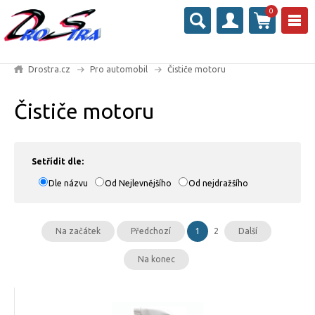
0
Drostra.cz
Pro automobil
Čističe motoru
Čističe motoru
Setřídit dle:
Dle názvu
Od Nejlevnějšího
Od nejdražšího
Na začátek
Předchozí
1
2
Další
Na konec