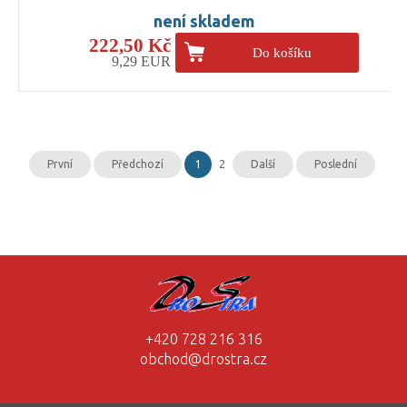
není skladem
222,50 Kč
Do košíku
9,29 EUR
První
Předchozí
1
2
Další
Poslední
+420 728 216 316
obchod@drostra.cz