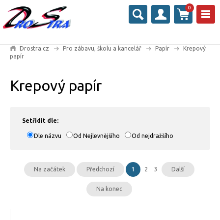
0
Drostra.cz
Pro zábavu, školu a kancelář
Papír
Krepový
papír
Krepový papír
Setřídit dle:
Dle názvu
Od Nejlevnějšího
Od nejdražšího
Na začátek
Předchozí
1
2
3
Další
Na konec