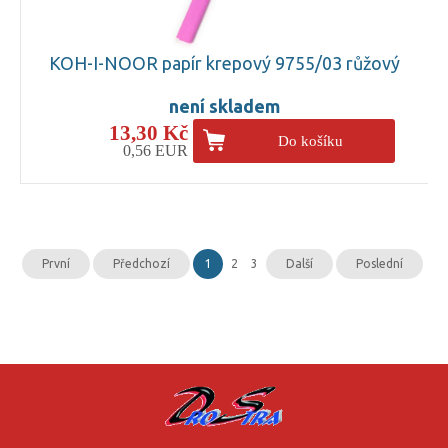
KOH-I-NOOR papír krepový 9755/03 růžový
není skladem
13,30 Kč
Do košíku
0,56 EUR
První
Předchozí
1
2
3
Další
Poslední