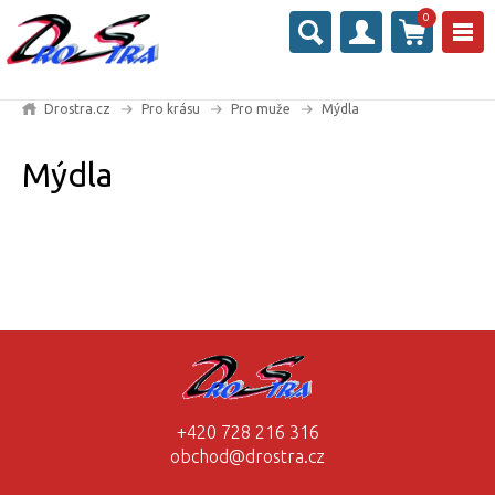
0
Drostra.cz
Pro krásu
Pro muže
Mýdla
Mýdla
+420 728 216 316
obchod@drostra.cz