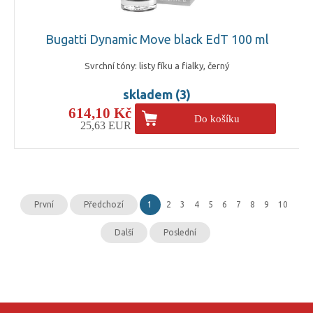
Bugatti Dynamic Move black EdT 100 ml
Svrchní tóny: listy fíku a fialky, černý
skladem (3)
614,10 Kč
Do košíku
25,63 EUR
První
Předchozí
1
2
3
4
5
6
7
8
9
10
Další
Poslední