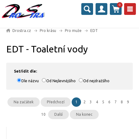
0
Drostra.cz
Pro krásu
Pro muže
EDT
EDT - Toaletní vody
Setřídit dle:
Dle názvu
Od Nejlevnějšího
Od nejdražšího
Na začátek
Předchozí
1
2
3
4
5
6
7
8
9
10
Další
Na konec