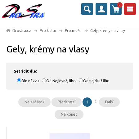
0
Drostra.cz
Pro krásu
Pro muže
Gely, krémy na vlasy
Gely, krémy na vlasy
Setřídit dle:
Dle názvu
Od Nejlevnějšího
Od nejdražšího
Na začátek
Předchozí
1
2
Další
Na konec