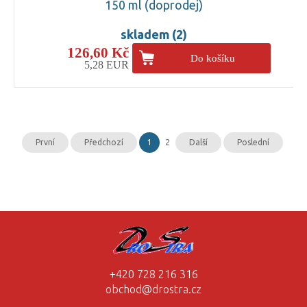
150 ml (doprodej)
skladem (2)
126,60 Kč
Do košíku
5,28 EUR
První
Předchozí
1
2
Další
Poslední
+420 728 216 316
obchod@drostra.cz