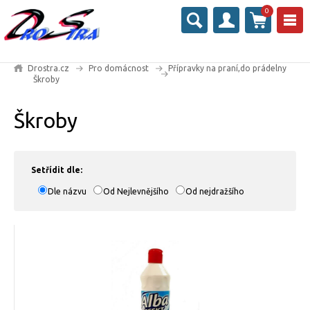
0
Drostra.cz
Pro domácnost
Přípravky na praní,do prádelny
Škroby
Škroby
Setřídit dle:
Dle názvu
Od Nejlevnějšího
Od nejdražšího